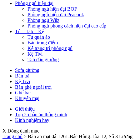
Phòng ngủ hiện đại
Phòng ngủ hiện đại BOF
Phòng ngủ hiện đại Peacook
Phòng ngủ Wilz
Phòng ngủ phong cách hiện đại cao cấp
Tủ – Tab – Kệ
Tủ quần áo
Bàn trang điểm
Kệ trang trí phòng ngủ
Kệ Tivi
Tab đầu giường
Sofa giường
Bàn trà
Kệ Tivi
Bàn ghế ngoài trời
Ghế bar
Khuyến mại
Giới thiệu
Top 25 bàn ăn thông minh
Kinh nghiệm hay
X Đóng danh mục
Trang chủ
>
Bàn ăn mặt đá T261-Bác Hùng-Tòa T2, Số 3 Lương