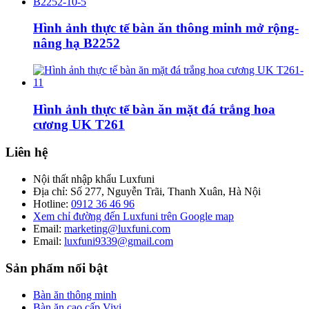
Hình ảnh thực tế bàn ăn thông minh mở rộng-
nâng hạ B2252
Hình ảnh thực tế bàn ăn mặt đá trắng hoa
cương UK T261
Liên hệ
Nội thất nhập khẩu Luxfuni
Địa chỉ: Số 277, Nguyễn Trãi, Thanh Xuân, Hà Nội
Hotline:
0912 36 46 96
Xem chỉ đường đến Luxfuni trên Google map
Email:
marketing@luxfuni.com
Email:
luxfuni9339@gmail.com
Sản phẩm nổi bật
Bàn ăn thông minh
Bàn ăn cao cấp Vivi