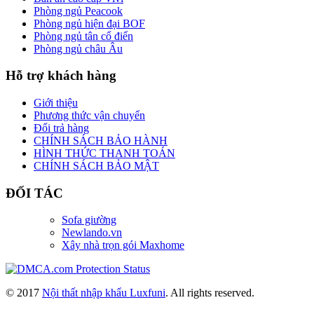
Phòng ngủ Peacook
Phòng ngủ hiện đại BOF
Phòng ngủ tân cổ điển
Phòng ngủ châu Âu
Hỗ trợ khách hàng
Giới thiệu
Phương thức vận chuyển
Đổi trả hàng
CHÍNH SÁCH BẢO HÀNH
HÌNH THỨC THANH TOÁN
CHÍNH SÁCH BẢO MẬT
ĐỐI TÁC
Sofa giường
Newlando.vn
Xây nhà trọn gói Maxhome
© 2017
Nội thất nhập khẩu Luxfuni
. All rights reserved.