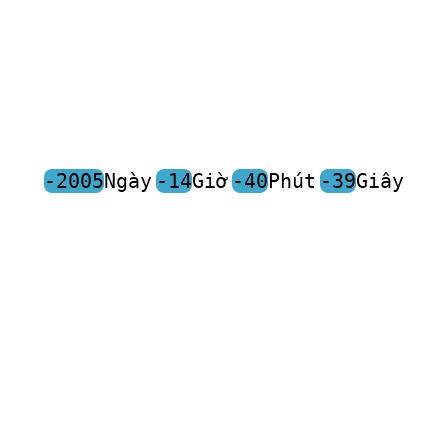
-2005
Ngày
-14
Giờ
-40
Phút
-39
Giây