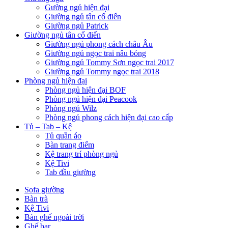
Gường ngủ hiện đại
Giường ngủ tân cổ điển
Giường ngủ Patrick
Giường ngủ tân cổ điển
Giường ngủ phong cách châu Âu
Giường ngủ ngọc trai nâu bóng
Giường ngủ Tommy Sơn ngọc trai 2017
Giường ngủ Tommy ngọc trai 2018
Phòng ngủ hiện đại
Phòng ngủ hiện đại BOF
Phòng ngủ hiện đại Peacook
Phòng ngủ Wilz
Phòng ngủ phong cách hiện đại cao cấp
Tủ – Tab – Kệ
Tủ quần áo
Bàn trang điểm
Kệ trang trí phòng ngủ
Kệ Tivi
Tab đầu giường
Sofa giường
Bàn trà
Kệ Tivi
Bàn ghế ngoài trời
Ghế bar