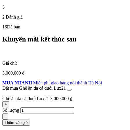
5
2
Đánh giá
16
Đã bán
Khuyến mãi kết thúc sau
Giá chỉ:
3,000,000
₫
MUA NHANH
Miễn phí giao hàng nội thành Hà Nội
Đặt mua Ghế ăn da cá đuối Lux21
Ghế ăn da cá đuối Lux21
3,000,000
₫
+
Số lượng
-
Thêm vào giỏ