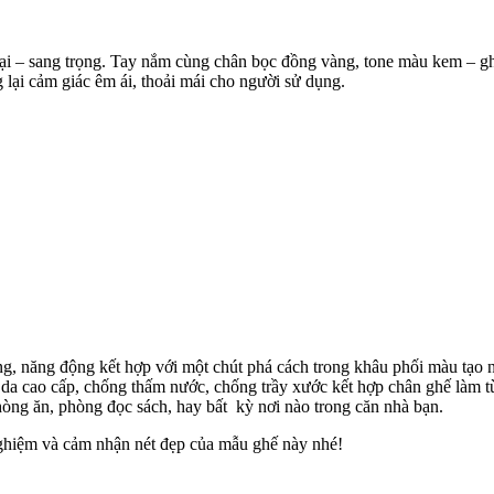
đại – sang trọng. Tay nắm cùng chân bọc đồng vàng, tone màu kem – gh
 lại cảm giác êm ái, thoải mái cho người sử dụng.
ung, năng động kết hợp với một chút phá cách trong khâu phối màu tạo 
ệu da cao cấp, chống thấm nước, chống trầy xước kết hợp chân ghế làm 
 phòng ăn, phòng đọc sách, hay bất kỳ nơi nào trong căn nhà bạn.
ghiệm và cảm nhận nét đẹp của mẫu ghế này nhé!