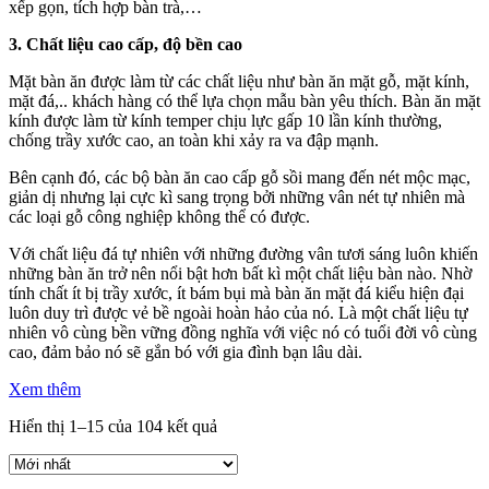
xếp gọn, tích hợp bàn trà,…
3. Chất liệu cao cấp, độ bền cao
Mặt bàn ăn được làm từ các chất liệu như bàn ăn mặt gỗ, mặt kính,
mặt đá,.. khách hàng có thể lựa chọn mẫu bàn yêu thích. Bàn ăn mặt
kính được làm từ kính temper chịu lực gấp 10 lần kính thường,
chống trầy xước cao, an toàn khi xảy ra va đập mạnh.
Bên cạnh đó, các bộ bàn ăn cao cấp gỗ sồi mang đến nét mộc mạc,
giản dị nhưng lại cực kì sang trọng bởi những vân nét tự nhiên mà
các loại gỗ công nghiệp không thể có được.
Với chất liệu đá tự nhiên với những đường vân tươi sáng luôn khiến
những bàn ăn trở nên nổi bật hơn bất kì một chất liệu bàn nào. Nhờ
tính chất ít bị trầy xước, ít bám bụi mà bàn ăn mặt đá kiểu hiện đại
luôn duy trì được vẻ bề ngoài hoàn hảo của nó. Là một chất liệu tự
nhiên vô cùng bền vững đồng nghĩa với việc nó có tuổi đời vô cùng
cao, đảm bảo nó sẽ gắn bó với gia đình bạn lâu dài.
Xem thêm
Hiển thị 1–15 của 104 kết quả