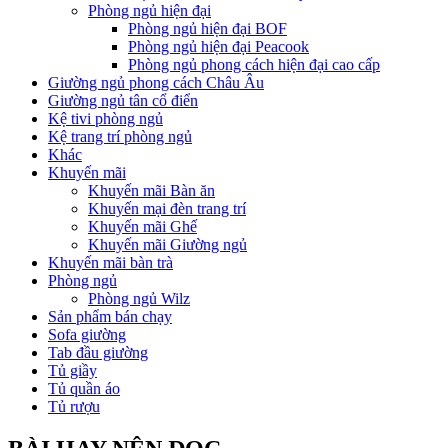
Phòng ngủ hiện đại
Phòng ngủ hiện đại BOF
Phòng ngủ hiện đại Peacook
Phòng ngủ phong cách hiện đại cao cấp
Giường ngủ phong cách Châu Âu
Giường ngủ tân cổ điển
Kệ tivi phòng ngủ
Kệ trang trí phòng ngủ
Khác
Khuyến mãi
Khuyến mãi Bàn ăn
Khuyến mại đèn trang trí
Khuyến mãi Ghế
Khuyến mãi Giường ngủ
Khuyến mãi bàn trà
Phòng ngủ
Phòng ngủ Wilz
Sản phẩm bán chạy
Sofa giường
Tab đầu giường
Tủ giầy
Tủ quần áo
Tủ rượu