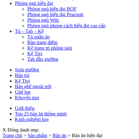
Phòng ngủ hiện đại
Phòng ngủ hiện đại BOF
Phòng ngủ hiện đại Peacook
Phòng ngủ Wilz
Phòng ngủ phong cách hiện đại cao cấp
Tủ – Tab – Kệ
Tủ quần áo
Bàn trang điểm
Kệ trang trí phòng ngủ
Kệ Tivi
Tab đầu giường
Sofa giường
Bàn trà
Kệ Tivi
Bàn ghế ngoài trời
Ghế bar
Khuyến mại
Giới thiệu
Top 25 bàn ăn thông minh
Kinh nghiệm hay
X Đóng danh mục
Trang chủ
>
Sản phẩm
>
Bàn ăn
>
Bàn ăn hiện đại