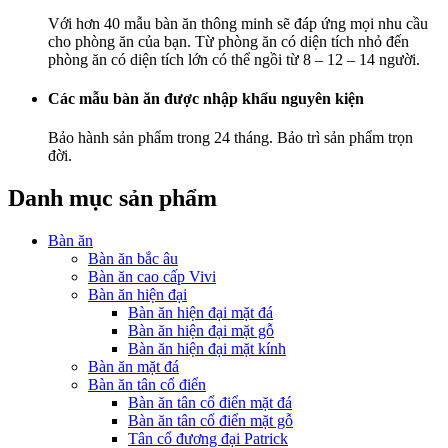
Với hơn 40 mẫu bàn ăn thông minh sẽ đáp ứng mọi nhu cầu
cho phòng ăn của bạn. Từ phòng ăn có diện tích nhỏ đến
phòng ăn có diện tích lớn có thể ngồi từ 8 – 12 – 14 người.
Các mẫu bàn ăn được nhập khẩu nguyên kiện
Bảo hành sản phẩm trong 24 tháng. Bảo trì sản phẩm trọn
đời.
Danh mục sản phẩm
Bàn ăn
Bàn ăn bắc âu
Bàn ăn cao cấp Vivi
Bàn ăn hiện đại
Bàn ăn hiện đại mặt đá
Bàn ăn hiện đại mặt gỗ
Bàn ăn hiện đại mặt kính
Bàn ăn mặt đá
Bàn ăn tân cổ điển
Bàn ăn tân cổ điển mặt đá
Bàn ăn tân cổ điển mặt gỗ
Tân cổ đương đại Patrick