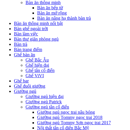
Bàn ăn thông minh
Bàn ăn bếp từ
Bàn ăn mở rộng
Bàn ăn nâng hạ thành bàn trà
Bàn ăn thông minh nổi bật
Bàn ghế ngoài trời
Bàn làm việc
Bàn thư giãn phòng ngủ
Bàn trà
Bàn trang điểm
Ghế bàn ăn
Ghế Bắc Âu
Ghế hiện đại
Ghế tân cổ điển
Ghế ViVI
Ghế bar
Ghế đuôi giường
Giường ngủ
Giường ngủ hiện đại
Giường ngủ Patrick
Giường ngủ tân cổ điển
Giường ngủ ngọc trai nâu bóng
Giường ngủ Tommy ngọc trai 2018
Giường ngủ Tommy Sơn ngọc trai 2017
Nội thất tân cổ điển Bắc Mỹ