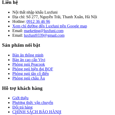
Liên hệ
Nội thất nhập khẩu Luxfuni
Địa chỉ: Số 277, Nguyễn Trãi, Thanh Xuân, Hà Nội
Hotline:
0912 36 46 96
Xem chỉ đường đến Luxfuni trên Google map
Email:
marketing@luxfuni.com
Email:
luxfuni9339@gmail.com
Sản phẩm nổi bật
Bàn ăn thông minh
Bàn ăn cao cấp Vivi
Phòng ngủ Peacook
Phòng ngủ hiện đại BOF
Phòng ngủ tân cổ điển
Phòng ngủ châu Âu
Hỗ trợ khách hàng
Giới thiệu
Phương thức vận chuyển
Đổi trả hàng
CHÍNH SÁCH BẢO HÀNH