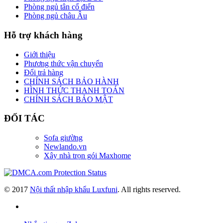
Phòng ngủ tân cổ điển
Phòng ngủ châu Âu
Hỗ trợ khách hàng
Giới thiệu
Phương thức vận chuyển
Đổi trả hàng
CHÍNH SÁCH BẢO HÀNH
HÌNH THỨC THANH TOÁN
CHÍNH SÁCH BẢO MẬT
ĐỐI TÁC
Sofa giường
Newlando.vn
Xây nhà trọn gói Maxhome
© 2017
Nội thất nhập khẩu Luxfuni
. All rights reserved.