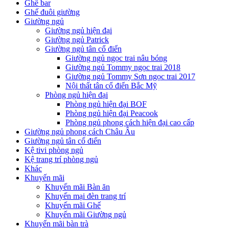
Ghế bar
Ghế đuôi giường
Giường ngủ
Giường ngủ hiện đại
Giường ngủ Patrick
Giường ngủ tân cổ điển
Giường ngủ ngọc trai nâu bóng
Giường ngủ Tommy ngọc trai 2018
Giường ngủ Tommy Sơn ngọc trai 2017
Nội thất tân cổ điển Bắc Mỹ
Phòng ngủ hiện đại
Phòng ngủ hiện đại BOF
Phòng ngủ hiện đại Peacook
Phòng ngủ phong cách hiện đại cao cấp
Giường ngủ phong cách Châu Âu
Giường ngủ tân cổ điển
Kệ tivi phòng ngủ
Kệ trang trí phòng ngủ
Khác
Khuyến mãi
Khuyến mãi Bàn ăn
Khuyến mại đèn trang trí
Khuyến mãi Ghế
Khuyến mãi Giường ngủ
Khuyến mãi bàn trà