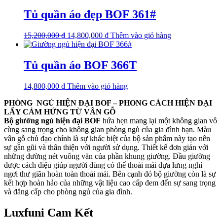
Tủ quần áo đẹp BOF 361#
15,200,000
₫
14,800,000
₫
Thêm vào giỏ hàng
Tủ quần áo BOF 366T
14,800,000
₫
Thêm vào giỏ hàng
PHÒNG NGỦ HIỆN ĐẠI BOF – PHONG CÁCH HIỆN ĐẠI
LẤY CẢM HỨNG TỪ VÂN GỖ
Bộ giường ngủ hiện đại BOF
hứa hẹn mang lại một không gian vô
cùng sang trọng cho không gian phòng ngủ của gia đình bạn. Màu
vân gỗ chủ đạo chính là sự khác biệt của bộ sản phẩm này tạo nên
sự gần gũi và thân thiện với người sử dụng. Thiết kế đơn giản với
những đường nét vuông văn của phần khung giường. Đầu giường
được cách điệu giúp người dùng có thể thoải mái dựa lưng nghỉ
ngơi thư giãn hoàn toàn thoải mái. Bên cạnh đó bộ giường còn là sự
kết hợp hoàn hảo của những vật liệu cao cấp đem đến sự sang trọng
và đẳng cấp cho phòng ngủ của gia đình.
Luxfuni Cam Kết