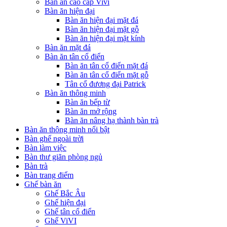
Bàn ăn cao cấp Vivi
Bàn ăn hiện đại
Bàn ăn hiện đại mặt đá
Bàn ăn hiện đại mặt gỗ
Bàn ăn hiện đại mặt kính
Bàn ăn mặt đá
Bàn ăn tân cổ điển
Bàn ăn tân cổ điển mặt đá
Bàn ăn tân cổ điển mặt gỗ
Tân cổ đương đại Patrick
Bàn ăn thông minh
Bàn ăn bếp từ
Bàn ăn mở rộng
Bàn ăn nâng hạ thành bàn trà
Bàn ăn thông minh nổi bật
Bàn ghế ngoài trời
Bàn làm việc
Bàn thư giãn phòng ngủ
Bàn trà
Bàn trang điểm
Ghế bàn ăn
Ghế Bắc Âu
Ghế hiện đại
Ghế tân cổ điển
Ghế ViVI