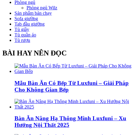
Phòng ngủ
Phòng ngủ Wilz
Sản phẩm bán chạy
Sofa giường
Tab đầu giường
Tủ giầy
Tủ quần áo
Tủ rượu
BÀI HAY NÊN ĐỌC
Mẫu Bàn Ăn Có Bếp Từ Luxfuni – Giải Pháp
Cho Không Gian Bếp
Bàn Ăn Nâng Hạ Thông Minh Luxfuni – Xu
Hướng Nội Thất 2025