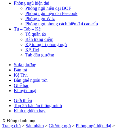
Phòng ngủ hiện đại
Phòng ngủ hiện đại BOF
Phòng ngủ hiện đại Peacook
Phòng ngủ Wilz
Phòng ngủ phong cách hiện đại cao cấp
Tủ – Tab – Kệ
Tủ quần áo
Bàn trang điểm
Kệ trang trí phòng ngủ
Kệ Tivi
Tab đầu giường
Sofa giường
Bàn trà
Kệ Tivi
Bàn ghế ngoài trời
Ghế bar
Khuyến mại
Giới thiệu
Top 25 bàn ăn thông minh
Kinh nghiệm hay
X Đóng danh mục
Trang chủ
>
Sản phẩm
>
Giường ngủ
>
Phòng ngủ hiện đại
>