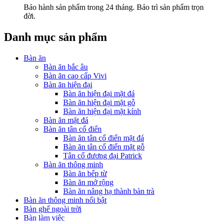
Bảo hành sản phẩm trong 24 tháng. Bảo trì sản phẩm trọn
đời.
Danh mục sản phẩm
Bàn ăn
Bàn ăn bắc âu
Bàn ăn cao cấp Vivi
Bàn ăn hiện đại
Bàn ăn hiện đại mặt đá
Bàn ăn hiện đại mặt gỗ
Bàn ăn hiện đại mặt kính
Bàn ăn mặt đá
Bàn ăn tân cổ điển
Bàn ăn tân cổ điển mặt đá
Bàn ăn tân cổ điển mặt gỗ
Tân cổ đương đại Patrick
Bàn ăn thông minh
Bàn ăn bếp từ
Bàn ăn mở rộng
Bàn ăn nâng hạ thành bàn trà
Bàn ăn thông minh nổi bật
Bàn ghế ngoài trời
Bàn làm việc