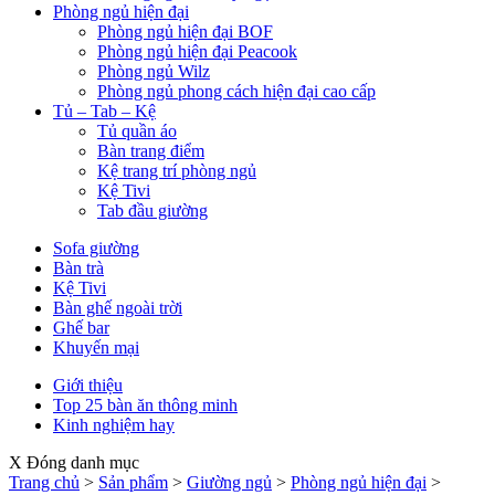
Phòng ngủ hiện đại
Phòng ngủ hiện đại BOF
Phòng ngủ hiện đại Peacook
Phòng ngủ Wilz
Phòng ngủ phong cách hiện đại cao cấp
Tủ – Tab – Kệ
Tủ quần áo
Bàn trang điểm
Kệ trang trí phòng ngủ
Kệ Tivi
Tab đầu giường
Sofa giường
Bàn trà
Kệ Tivi
Bàn ghế ngoài trời
Ghế bar
Khuyến mại
Giới thiệu
Top 25 bàn ăn thông minh
Kinh nghiệm hay
X Đóng danh mục
Trang chủ
>
Sản phẩm
>
Giường ngủ
>
Phòng ngủ hiện đại
>