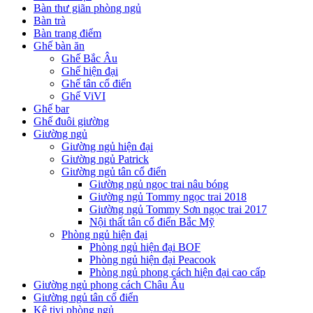
Bàn thư giãn phòng ngủ
Bàn trà
Bàn trang điểm
Ghế bàn ăn
Ghế Bắc Âu
Ghế hiện đại
Ghế tân cổ điển
Ghế ViVI
Ghế bar
Ghế đuôi giường
Giường ngủ
Giường ngủ hiện đại
Giường ngủ Patrick
Giường ngủ tân cổ điển
Giường ngủ ngọc trai nâu bóng
Giường ngủ Tommy ngọc trai 2018
Giường ngủ Tommy Sơn ngọc trai 2017
Nội thất tân cổ điển Bắc Mỹ
Phòng ngủ hiện đại
Phòng ngủ hiện đại BOF
Phòng ngủ hiện đại Peacook
Phòng ngủ phong cách hiện đại cao cấp
Giường ngủ phong cách Châu Âu
Giường ngủ tân cổ điển
Kệ tivi phòng ngủ