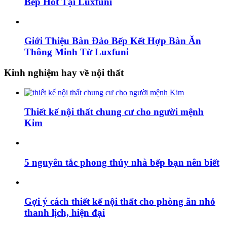
Bếp Hot Tại Luxfuni
Giới Thiệu Bàn Đảo Bếp Kết Hợp Bàn Ăn
Thông Minh Từ Luxfuni
Kinh nghiệm hay về nội thất
Thiết kế nội thất chung cư cho người mệnh
Kim
5 nguyên tắc phong thủy nhà bếp bạn nên biết
Gợi ý cách thiết kế nội thất cho phòng ăn nhỏ
thanh lịch, hiện đại