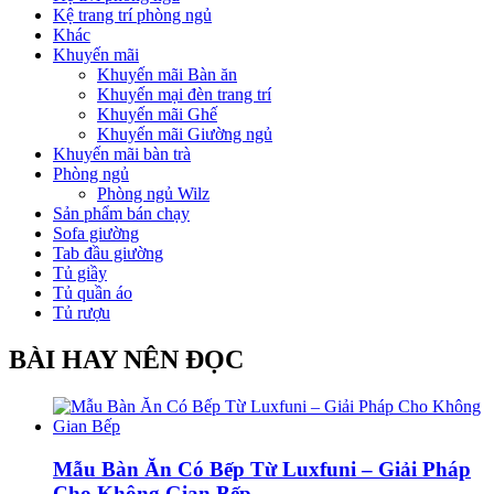
Kệ trang trí phòng ngủ
Khác
Khuyến mãi
Khuyến mãi Bàn ăn
Khuyến mại đèn trang trí
Khuyến mãi Ghế
Khuyến mãi Giường ngủ
Khuyến mãi bàn trà
Phòng ngủ
Phòng ngủ Wilz
Sản phẩm bán chạy
Sofa giường
Tab đầu giường
Tủ giầy
Tủ quần áo
Tủ rượu
BÀI HAY NÊN ĐỌC
Mẫu Bàn Ăn Có Bếp Từ Luxfuni – Giải Pháp
Cho Không Gian Bếp