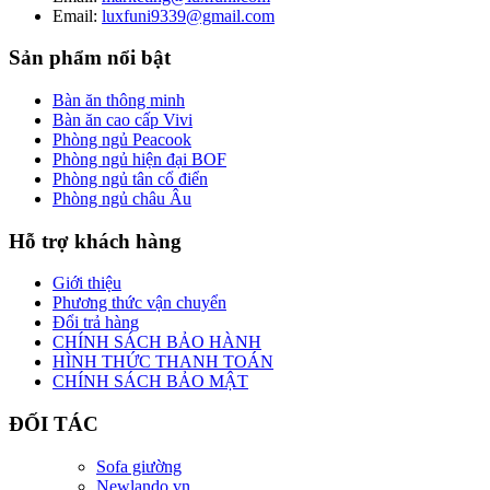
Email:
luxfuni9339@gmail.com
Sản phẩm nổi bật
Bàn ăn thông minh
Bàn ăn cao cấp Vivi
Phòng ngủ Peacook
Phòng ngủ hiện đại BOF
Phòng ngủ tân cổ điển
Phòng ngủ châu Âu
Hỗ trợ khách hàng
Giới thiệu
Phương thức vận chuyển
Đổi trả hàng
CHÍNH SÁCH BẢO HÀNH
HÌNH THỨC THANH TOÁN
CHÍNH SÁCH BẢO MẬT
ĐỐI TÁC
Sofa giường
Newlando.vn