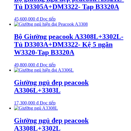
Tủ D3305A+DM3322- Tap B3320A
45,600,000
₫
Đọc tiếp
Bộ Giường peacook A3308L+3302L-
Tủ D3303A+DM3322- Kệ 5 ngăn
W3320-Tap B3320A
49,800,000
₫
Đọc tiếp
Giường ngủ đẹp peacook
A3306L+3303L
17,300,000
₫
Đọc tiếp
Giường ngủ đẹp peacook
A3308L+3302L