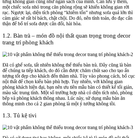
từng không gian cũng như ngân sách của mình. Cần lưu ý thêm,
một chiếc sofa nhỏ trong căn phòng rộng sẽ khiến không gian rời
rạc. Ngược lại, diện tích phòng “khiêm tốn” nhưng sofa quá lớn thì
cảm giác sẽ rất bí bách, chật chội. Do đó, nên tính toán, đo đạc cẩn
thận để bố trí sofa được cân đối, hài hòa.
1.2. Bàn trà – món đồ nội thất quan trọng trong
decor
trang trí phòng khách
Đã có ghế sofa, tất nhiên không thể thiếu bàn trà. Đây cũng là bàn
để chúng ta tiếp khách, do đó cần được chăm chút sao cho tạo ấn
tượng tốt đẹp cho khách đến thăm nhà. Tùy vào phong cách, bố cục
nội thất để chọn kiểu bàn phù hợp. Tuy nhiên, với không gian
phòng khách hiện đại, bạn nên ưu tiên mẫu bàn có thiết kế tối giản,
màu sắc trung tính. Một số trường hợp nhà có diện tích nhỏ, phòng
bếp và phòng khách thông nhau. Lúc này, sử dụng mẫu bàn ăn
thông minh cho cả 2 gian phòng là một ý tưởng không tồi.
1.3. Tủ kệ tivi
Dù có sử dụng tivi hay không, một chiếc kệ tủ là món đồ nội thất