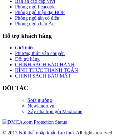
Bàn ăn cao cấp Vivi
Phòng ngủ Peacook
Phòng ngủ hiện đại BOF
Phòng ngủ tân cổ điển
Phòng ngủ châu Âu
Hỗ trợ khách hàng
Giới thiệu
Phương thức vận chuyển
Đổi trả hàng
CHÍNH SÁCH BẢO HÀNH
HÌNH THỨC THANH TOÁN
CHÍNH SÁCH BẢO MẬT
ĐỐI TÁC
Sofa giường
Newlando.vn
Xây nhà trọn gói Maxhome
© 2017
Nội thất nhập khẩu Luxfuni
. All rights reserved.