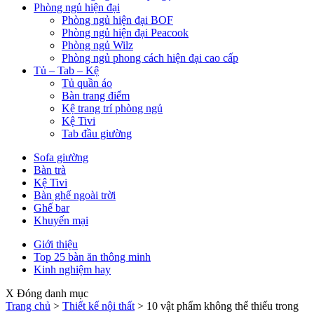
Phòng ngủ hiện đại
Phòng ngủ hiện đại BOF
Phòng ngủ hiện đại Peacook
Phòng ngủ Wilz
Phòng ngủ phong cách hiện đại cao cấp
Tủ – Tab – Kệ
Tủ quần áo
Bàn trang điểm
Kệ trang trí phòng ngủ
Kệ Tivi
Tab đầu giường
Sofa giường
Bàn trà
Kệ Tivi
Bàn ghế ngoài trời
Ghế bar
Khuyến mại
Giới thiệu
Top 25 bàn ăn thông minh
Kinh nghiệm hay
X Đóng danh mục
Trang chủ
>
Thiết kế nội thất
>
10 vật phẩm không thể thiếu trong