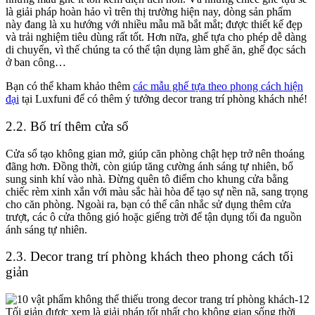
là giải pháp hoàn hảo vì trên thị trường hiện nay, dòng sản phẩm
này đang là xu hướng với nhiều mẫu mã bắt mắt; được thiết kế đẹp
và trải nghiệm tiêu dùng rất tốt. Hơn nữa, ghế tựa cho phép dễ dàng
di chuyển, vì thế chúng ta có thể tận dụng làm ghế ăn, ghế đọc sách
ở ban công…
Bạn có thể kham khảo thêm
các mẫu ghế tựa theo phong cách hiện
đại
tại Luxfuni để có thêm ý tưởng
decor trang trí phòng khách
nhé!
2.2. Bố trí thêm cửa sổ
Cửa sổ tạo không gian mở, giúp căn phòng chật hẹp trở nên thoáng
đãng hơn. Đồng thời, còn giúp tăng cường ánh sáng tự nhiên, bổ
sung sinh khí vào nhà. Đừng quên tô điểm cho khung cửa bằng
chiếc rèm xinh xắn với màu sắc hài hòa để tạo sự nền nã, sang trọng
cho căn phòng. Ngoài ra, bạn có thể cân nhắc sử dụng thêm cửa
trượt, các ô cửa thông gió hoặc giếng trời để tận dụng tối đa nguồn
ánh sáng tự nhiên.
2.3.
Decor trang trí phòng khách
theo phong cách tối
giản
Tối giản được xem là giải pháp tốt nhất cho không gian sống thời