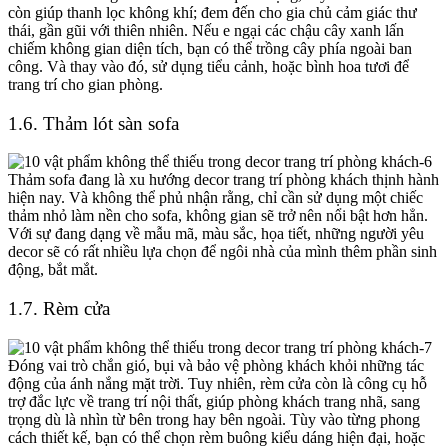
còn giúp thanh lọc không khí; đem đến cho gia chủ cảm giác thư
thái, gần gũi với thiên nhiên. Nếu e ngại các chậu cây xanh lấn
chiếm không gian diện tích, bạn có thể trồng cây phía ngoài ban
công. Và thay vào đó, sử dụng tiểu cảnh, hoặc bình hoa tươi để
trang trí cho gian phòng.
1.6. Thảm lót sàn sofa
Thảm sofa đang là xu hướng
decor trang trí phòng khách
thịnh hành
hiện nay. Và không thể phủ nhận rằng, chỉ cần sử dụng một chiếc
thảm nhỏ làm nền cho sofa, không gian sẽ trở nên nổi bật hơn hẳn.
Với sự đang dạng về mẫu mã, màu sắc, họa tiết, những người yêu
decor sẽ có rất nhiều lựa chọn để ngôi nhà của mình thêm phần sinh
động, bắt mắt.
1.7. Rèm cửa
Đóng vai trò chắn gió, bụi và bảo vệ phòng khách khỏi những tác
động của ánh nắng mặt trời. Tuy nhiên, rèm cửa còn là công cụ hỗ
trợ đắc lực về trang trí nội thất, giúp phòng khách trang nhã, sang
trọng dù là nhìn từ bên trong hay bên ngoài. Tùy vào từng phong
cách thiết kế, bạn có thể chọn rèm buông kiểu dáng hiện đại, hoặc