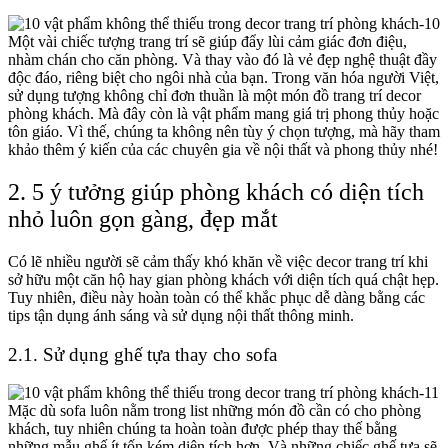
Một vài chiếc tượng trang trí sẽ giúp đẩy lùi cảm giác đơn điệu,
nhàm chán cho căn phòng. Và thay vào đó là vẻ đẹp nghệ thuật đầy
độc đáo, riêng biệt cho ngôi nhà của bạn. Trong văn hóa người Việt,
sử dụng tượng không chỉ đơn thuần là một món đồ
trang trí decor
phòng khách
. Mà đây còn là vật phẩm mang giá trị phong thủy hoặc
tôn giáo. Vì thế, chúng ta không nên tùy ý chọn tượng, mà hãy tham
khảo thêm ý kiến của các chuyên gia về nội thất và phong thủy nhé!
2. 5 ý tưởng giúp phòng khách có diện tích
nhỏ luôn gọn gàng, đẹp mắt
Có lẽ nhiều người sẽ cảm thấy khó khăn về việc decor trang trí khi
sở hữu một căn hộ hay gian phòng khách với diện tích quá chật hẹp.
Tuy nhiên, điều này hoàn toàn có thể khắc phục dễ dàng bằng các
tips tận dụng ánh sáng và sử dụng nội thất thông minh.
2.1. Sử dụng ghế tựa thay cho sofa
Mặc dù sofa luôn nằm trong list những món đồ cần có cho phòng
khách, tuy nhiên chúng ta hoàn toàn được phép thay thế bằng
những mẫu ghế ít tốn kém diện tích hơn. Và những chiếc ghế tựa sẽ