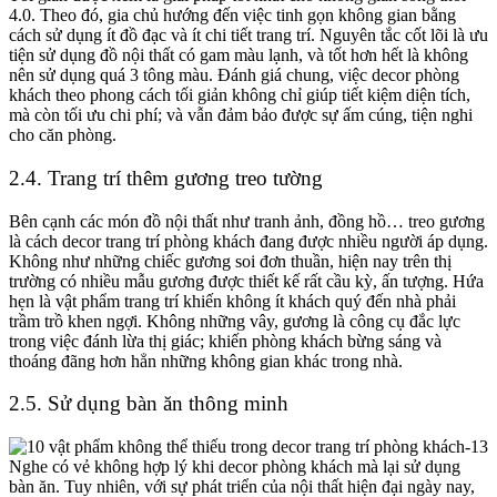
4.0. Theo đó, gia chủ hướng đến việc tinh gọn không gian bằng
cách sử dụng ít đồ đạc và ít chi tiết trang trí. Nguyên tắc cốt lõi là ưu
tiện sử dụng đồ nội thất có gam màu lạnh, và tốt hơn hết là không
nên sử dụng quá 3 tông màu. Đánh giá chung, việc decor phòng
khách theo phong cách tối giản không chỉ giúp tiết kiệm diện tích,
mà còn tối ưu chi phí; và vẫn đảm bảo được sự ấm cúng, tiện nghi
cho căn phòng.
2.4. Trang trí thêm gương treo tường
Bên cạnh các món đồ nội thất như tranh ảnh, đồng hồ… treo gương
là
cách decor trang trí phòng khách
đang được nhiều người áp dụng.
Không như những chiếc gương soi đơn thuần, hiện nay trên thị
trường có nhiều mẫu gương được thiết kế rất cầu kỳ, ấn tượng. Hứa
hẹn là vật phẩm trang trí khiến không ít khách quý đến nhà phải
trầm trồ khen ngợi. Không những vây, gương là công cụ đắc lực
trong việc đánh lừa thị giác; khiến phòng khách bừng sáng và
thoáng đãng hơn hẳn những không gian khác trong nhà.
2.5. Sử dụng bàn ăn thông minh
Nghe có vẻ không hợp lý khi decor phòng khách mà lại sử dụng
bàn ăn. Tuy nhiên, với sự phát triển của nội thất hiện đại ngày nay,