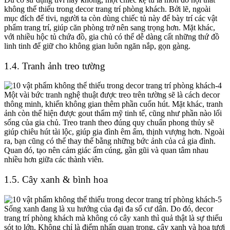
không thể thiếu trong
decor trang trí phòng khách
. Bởi lẽ, ngoài
mục đích để tivi, người ta còn dùng chiếc tủ này để bày trí các vật
phẩm trang trí, giúp căn phòng trở nên sang trọng hơn. Mặt khác,
với nhiều hộc tủ chứa đồ, gia chủ có thể dễ dàng cất những thứ đồ
linh tinh để giữ cho không gian luôn ngăn nắp, gọn gàng.
1.4. Tranh ảnh treo tường
Một vài bức tranh nghệ thuật được treo trên tường sẽ là cách decor
thông minh, khiến không gian thêm phần cuốn hút. Mặt khác, tranh
ảnh còn thể hiện được gout thẩm mỹ tinh tế, cũng như phần nào lối
sống của gia chủ. Treo tranh theo đúng quy chuẩn phong thủy sẽ
giúp chiêu hút tài lộc, giúp gia đình êm ấm, thịnh vượng hơn. Ngoài
ra, bạn cũng có thể thay thế bằng những bức ảnh của cả gia đình.
Quan đó, tạo nên cảm giác ấm cúng, gần gũi và quan tâm nhau
nhiều hơn giữa các thành viên.
1.5. Cây xanh & bình hoa
Sống xanh đang là xu hướng của đại đa số cư dân. Do đó,
decor
trang trí phòng khách
mà không có cây xanh thì quả thật là sự thiếu
sót to lớn. Không chỉ là điểm nhấn quan trọng, cây xanh và hoa tươi