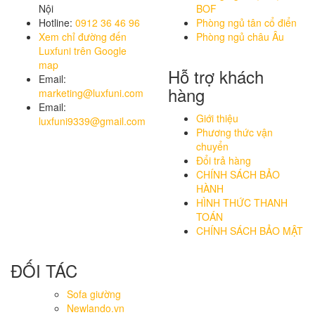
Nội
BOF
Hotline:
0912 36 46 96
Phòng ngủ tân cổ điển
Xem chỉ đường đến
Phòng ngủ châu Âu
Luxfuni trên Google
map
Hỗ trợ khách
Email:
hàng
marketing@luxfuni.com
Email:
Giới thiệu
luxfuni9339@gmail.com
Phương thức vận
chuyển
Đổi trả hàng
CHÍNH SÁCH BẢO
HÀNH
HÌNH THỨC THANH
TOÁN
CHÍNH SÁCH BẢO MẬT
ĐỐI TÁC
Sofa giường
Newlando.vn