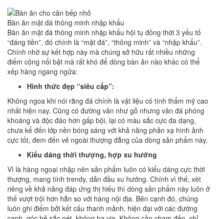
Bàn ăn mặt đá thông minh nhập khẩu
Bàn ăn mặt đá thông minh nhập khẩu hội tụ đồng thời 3 yếu tố
“đáng tiền”, đó chính là “mặt đá”, “thông minh” và “nhập khẩu”.
Chính nhờ sự kết hợp này mà chúng sở hữu rất nhiều những
điểm cộng nổi bật mà rất khó để dòng bàn ăn nào khác có thể
xếp hàng ngang ngửa:
Hình thức đẹp “siêu cấp”:
Không ngoa khi nói rằng đá chính là vật liệu có tính thẩm mỹ cao
nhất hiện nay. Cũng có đường vân như gỗ nhưng vân đá phóng
khoáng và độc đáo hơn gấp bội, lại có màu sắc cực đa dạng,
chưa kể đến lớp nền bóng sáng với khả năng phản xạ hình ảnh
cực tốt, đem đến vẻ ngoài thượng đẳng của dòng sản phẩm này.
Kiểu dáng thời thượng, hợp xu hướng
Vì là hàng ngoại nhập nên sản phẩm luôn có kiểu dáng cực thời
thượng, mang tính trendy, dẫn đầu xu hướng. Chính vì thế, xét
riêng về khả năng đáp ứng thị hiếu thì dòng sản phẩm này luôn ở
thế vượt trội hơn hẳn so với hàng nội địa. Bên cạnh đó, chúng
luôn ghi điểm bởi kết cấu thanh mảnh, hiện đại với các đường
cạnh, góc bẻ sắc nét, không ba via. Không cần chạm đến, chỉ