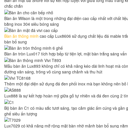
Bàn ăn mặt đá Shore với sự kết hợp tuyệt vời giữa tông màu trắng
chắc chắn
Bàn ăn Wilson là một trong những đại diện cao cấp nhất với chất liệ
bằng inox 304 siêu bóng sáng
Bàn ăn thông minh
cao cấp Lux8606 sử dụng chất liệu đá mable trắ
bàn bổ sung
Bàn ăn tròn Lux017 tích hợp bếp từ tiện lợi, mặt bàn trắng sáng vẩ
Mẫu bàn ăn Lux893 không chỉ có khả năng kéo dài linh hoạt mà cò
đường vân sáng, trông vô cùng sang chảnh và thu hút
Thêm một đại diện sử dụng đá đen phối inox mà bạn không nên bỏ l
Lux888 là sự kết hợp hoàn mỹ giữa gỗ tự nhiên và đá đen cùng 2 tín
Bộ bàn ăn C1 có màu sắc tươi sáng, tạo cảm giác ấm cúng và gần g
ghế siêu ấn tượng
Lux7029 có khả năng mở rộng mặt bàn nhờ mảnh bàn bổ sung nằm