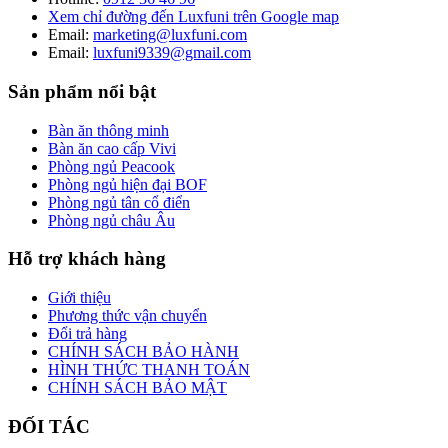
Xem chỉ đường đến Luxfuni trên Google map
Email:
marketing@luxfuni.com
Email:
luxfuni9339@gmail.com
Sản phẩm nổi bật
Bàn ăn thông minh
Bàn ăn cao cấp Vivi
Phòng ngủ Peacook
Phòng ngủ hiện đại BOF
Phòng ngủ tân cổ điển
Phòng ngủ châu Âu
Hỗ trợ khách hàng
Giới thiệu
Phương thức vận chuyển
Đổi trả hàng
CHÍNH SÁCH BẢO HÀNH
HÌNH THỨC THANH TOÁN
CHÍNH SÁCH BẢO MẬT
ĐỐI TÁC