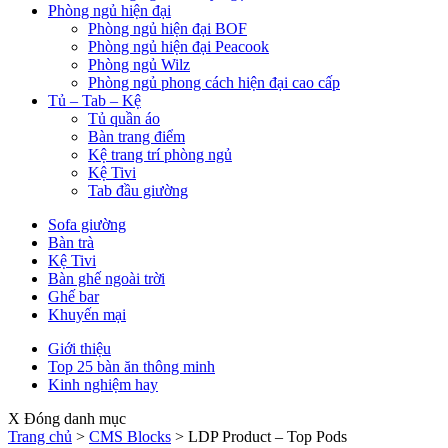
Phòng ngủ hiện đại
Phòng ngủ hiện đại BOF
Phòng ngủ hiện đại Peacook
Phòng ngủ Wilz
Phòng ngủ phong cách hiện đại cao cấp
Tủ – Tab – Kệ
Tủ quần áo
Bàn trang điểm
Kệ trang trí phòng ngủ
Kệ Tivi
Tab đầu giường
Sofa giường
Bàn trà
Kệ Tivi
Bàn ghế ngoài trời
Ghế bar
Khuyến mại
Giới thiệu
Top 25 bàn ăn thông minh
Kinh nghiệm hay
X Đóng danh mục
Trang chủ
>
CMS Blocks
>
LDP Product – Top Pods