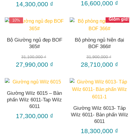
16,600,000
₫
14,300,000
₫
Giảm giá!
10%
Bộ Giường ngủ đẹp BOF
Bộ phòng ngủ hiện đại
365#
BOF 366#
31,100,000
₫
31,900,000
₫
27,990,000
₫
28,710,000
₫
Giường Wilz 6015 – Bàn
phấn Wilz 6011-Tap Wilz
6011
Giường Wilz 6013- Táp
Wilz 6011- Bàn phấn Wilz
17,300,000
₫
6011
18,300,000
₫