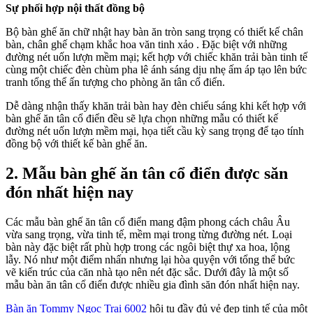
Sự phối hợp nội thất đồng bộ
Bộ bàn ghế ăn chữ nhật hay bàn ăn tròn sang trọng có thiết kế chân
bàn, chân ghế chạm khắc hoa văn tinh xảo . Đặc biệt với những
đường nét uốn lượn mềm mại; kết hợp với chiếc khăn trải bàn tinh tế
cùng một chiếc đèn chùm pha lê ánh sáng dịu nhẹ ấm áp tạo lên bức
tranh tổng thể ấn tượng cho phòng ăn tân cổ điển.
Dễ dàng nhận thấy khăn trải bàn hay đèn chiếu sáng khi kết hợp với
bàn ghế ăn tân cổ điển đều sẽ lựa chọn những mẫu có thiết kế
đường nét uốn lượn mềm mại, họa tiết cầu kỳ sang trọng để tạo tính
đồng bộ với thiết kế bàn ghế ăn.
2. Mẫu bàn ghế ăn tân cổ điển được săn
đón nhất hiện nay
Các mẫu bàn ghế ăn tân cổ điển mang đậm phong cách châu Âu
vừa sang trọng, vừa tinh tế, mềm mại trong từng đường nét. Loại
bàn này đặc biệt rất phù hợp trong các ngôi biệt thự xa hoa, lộng
lẫy. Nó như một điểm nhấn nhưng lại hòa quyện với tổng thể bức
vẽ kiến trúc của căn nhà tạo nên nét đặc sắc. Dưới đây là một số
mẫu bàn ăn tân cổ điển được nhiều gia đình săn đón nhất hiện nay.
Bàn ăn Tommy Ngọc Trai 6002
hội tụ đầy đủ vẻ đẹp tinh tế của một