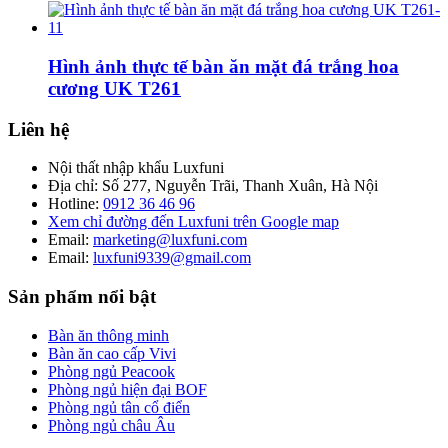
Hình ảnh thực tế bàn ăn mặt đá trắng hoa
cương UK T261
Liên hệ
Nội thất nhập khẩu Luxfuni
Địa chỉ: Số 277, Nguyễn Trãi, Thanh Xuân, Hà Nội
Hotline:
0912 36 46 96
Xem chỉ đường đến Luxfuni trên Google map
Email:
marketing@luxfuni.com
Email:
luxfuni9339@gmail.com
Sản phẩm nổi bật
Bàn ăn thông minh
Bàn ăn cao cấp Vivi
Phòng ngủ Peacook
Phòng ngủ hiện đại BOF
Phòng ngủ tân cổ điển
Phòng ngủ châu Âu