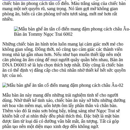
chiếc bàn ăn phong cách tân cổ điển. Màu trắng sáng của chiếc bàn
mang một nét quyến rũ, sang trọng. Nó làm gợi mở không gian
phòng ăn, biến cả căn phòng trở nên tươi sáng, mới mẻ hơn rất
nhiều.
Bàn ăn Tommy Ngọc Trai 6002
Những chiếc bàn ăn hình tròn luôn mang lại cảm giác mới mẻ cho
không gian sống. Đồng thời, nó cũng tạo cảm giác các thành viên
trong nhà lại gần nhau hơn. Nếu như bạn muốn thiết lập nên một
căn phòng ăn ấm cúng để mọi người quây quần bên nhau, Bàn ăn
DNA D6003 sẽ là lựa chọn thích hợp nhất. Đây cũng là chiếc bàn
ăn có thể định vị đẳng cấp cho chủ nhân nhờ thiết kế hết sức quyền
lực của nó.
Mẫu bàn ăn này mang đến những trải nghiệm tinh tế cho người
dùng. Nhờ thiết kế tinh xảo, chiếc bàn ăn này sở hữu những đường
nét hoa văn mềm mại, uốn lượn ôm lấy phần thân và chân bàn.
Thêm vào đó là màu sơn bóng bẩy, trắng sáng như Ngọc Trai sẽ
khiến bất cứ ai nhìn thấy đều phải thích thú. Đặc biệt là mặt bàn
được làm từ loại đá có đường vân bắt mắt, ấn tượng. Tất cả góp
phần tạo nên một diện mạo xinh đẹp đến không ngờ.