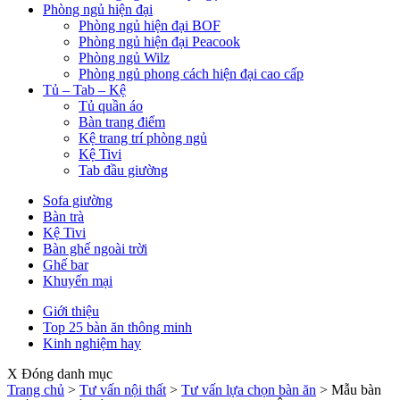
Phòng ngủ hiện đại
Phòng ngủ hiện đại BOF
Phòng ngủ hiện đại Peacook
Phòng ngủ Wilz
Phòng ngủ phong cách hiện đại cao cấp
Tủ – Tab – Kệ
Tủ quần áo
Bàn trang điểm
Kệ trang trí phòng ngủ
Kệ Tivi
Tab đầu giường
Sofa giường
Bàn trà
Kệ Tivi
Bàn ghế ngoài trời
Ghế bar
Khuyến mại
Giới thiệu
Top 25 bàn ăn thông minh
Kinh nghiệm hay
X Đóng danh mục
Trang chủ
>
Tư vấn nội thất
>
Tư vấn lựa chọn bàn ăn
>
Mẫu bàn