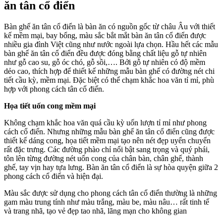
ăn tân cổ điển
Bàn ghế ăn tân cổ điển là bàn ăn có nguồn gốc từ châu Âu với thiết
kế mềm mại, bay bổng, màu sắc bắt mắt bàn ăn tân cổ điển được
nhiều gia đình Việt cũng như nước ngoài lựa chọn. Hầu hết các mẫu
bàn ghế ăn tân cổ điển đều được đóng bằng chất liệu gỗ tự nhiên
như gỗ cao su, gỗ óc chó, gỗ sồi,…. Bởi gỗ tự nhiên có độ mềm
dẻo cao, thích hợp để thiết kế những mẫu bàn ghế có đường nét chi
tiết cầu kỳ, mềm mại. Đặc biệt có thể chạm khắc hoa văn tỉ mỉ, phù
hợp với phong cách tân cổ điển.
Họa tiết uốn cong mềm mại
Không chạm khắc hoa văn quá cầu kỳ uốn lượn tỉ mỉ như phong
cách cổ điển. Nhưng những mẫu bàn ghế ăn tân cổ điển cũng được
thiết kế dáng cong, họa tiết mềm mại tạo nên nét đẹp uyển chuyển
rất đặc trưng. Các đường phào chỉ nổi bật sang trọng và quý phái,
tôn lên từng đường nét uốn cong của chân bàn, chân ghế, thành
ghế, tay vịn hay tựa lưng. Bàn ăn tân cổ điển là sự hòa quyện giữa 2
phong cách cổ điển và hiện đại.
Màu sắc được sử dụng cho phong cách tân cổ điển thường là những
gam màu trung tính như màu trắng, màu be, màu nâu… rất tinh tế
và trang nhã, tạo vẻ đẹp tao nhã, lãng mạn cho không gian