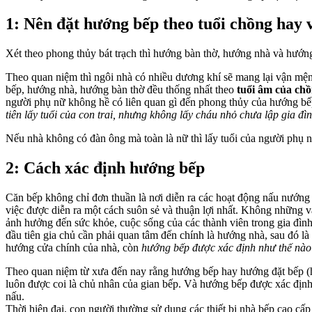
1: Nên đặt hướng bếp theo tuổi chồng hay 
Xét theo phong thủy bát trạch thì hướng bàn thờ, hướng nhà và hướ
Theo quan niệm thì ngôi nhà có nhiều dương khí sẽ mang lại vận mệnh
bếp, hướng nhà, hướng bàn thờ đều thống nhất theo
tuổi âm của ch
người phụ nữ không hề có liên quan gì đến phong thủy của hướng bế
tiên lấy tuổi của con trai, nhưng không lấy cháu nhỏ chưa lập gia đì
Nếu nhà không có đàn ông mà toàn là nữ thì lấy tuổi của người phụ n
2: Cách xác định hướng bếp
Căn bếp không chỉ đơn thuần là nơi diễn ra các hoạt động nấu nướng
việc được diễn ra một cách suôn sẻ và thuận lợi nhất. Không những vậ
ảnh hưởng đến sức khỏe, cuộc sống của các thành viên trong gia đình.
đầu tiên gia chủ cần phải quan tâm đến chính là hướng nhà, sau đó là
hướng cửa chính của nhà, còn
hướng bếp được xác định như thế nà
Theo quan niệm từ xưa đến nay rằng hướng bếp hay hướng đặt bếp (hỏ
luôn được coi là chủ nhân của gian bếp. Và hướng bếp được xác định 
nấu.
Thời hiện đại, con người thường sử dụng các thiết bị nhà bếp cao cấp