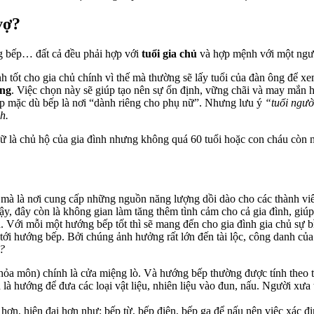
vợ?
ng bếp… đất cả đều phải hợp với
tuổi gia chủ
và hợp mệnh với một người
 tốt cho gia chủ chính vì thế mà thường sẽ lấy tuổi của đàn ông để xe
ồng
. Việc chọn này sẽ giúp tạo nên sự ổn định, vững chãi và may mắn h
p mặc dù bếp là nơi “dành riêng cho phụ nữ”. Nhưng lưu ý
“tuổi ngườ
nh.
ữ là chủ hộ của gia đình nhưng không quá 60 tuổi hoặc con cháu còn nh
 mà là nơi cung cấp những nguồn năng lượng dồi dào cho các thành viê
y, đây còn là không gian làm tăng thêm tình cảm cho cả gia đình, giúp 
 Với mỗi một hướng bếp tốt thì sẽ mang đến cho gia đình gia chủ sự bì
 tới hướng bếp. Bởi chúng ảnh hưởng rất lớn đến tài lộc, công danh của
o?
a môn) chính là cửa miệng lò. Và hướng bếp thường được tính theo tu
là hướng để đưa các loại vật liệu, nhiên liệu vào đun, nấu. Người xưa
 hơn, hiện đại hơn như: bếp từ, bếp điện, bếp ga để nấu nên việc xác 