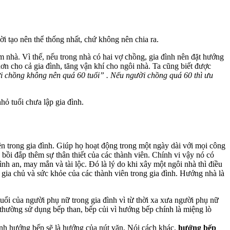
 tạo nên thể thống nhất, chứ không nên chia ra.
m nhà. Vì thế, nếu trong nhà có hai vợ chồng, gia đình nên đặt hướng
ơn cho cả gia đình, tăng vận khí cho ngôi nhà. Ta cũng biết được
i chồng không nên quá 60 tuổi” . Nếu người chồng quá 60 thì ưu
ỏ tuổi chưa lập gia đình.
n trong gia đình. Giúp họ hoạt động trong một ngày dài với mọi công
bồi đắp thêm sự thân thiết của các thành viên. Chính vi vậy nó có
nh an, may mắn và tài lộc. Đó là lý do khi xây một ngôi nhà thì điều
 gia chủ và sức khỏe của các thành viên trong gia đình. Hướng nhà là
ổi của người phụ nữ trong gia đình vì từ thời xa xưa người phụ nữ
 thường sử dụng bếp than, bếp củi vì hướng bếp chính là miệng lò
định hướng bếp sẽ là hướng của nút vặn, Nói cách khác,
hướng bếp