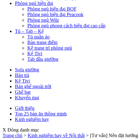
Phòng ngủ hiện đại
Phòng ngủ hiện đại BOF
Phòng ngủ hiện đại Peacook
Phòng ngủ Wilz
Phòng ngủ phong cách hiện đại cao cấp
Tủ – Tab – Kệ
Tủ quần áo
Bàn trang điểm
Kệ trang trí phòng ngủ
Kệ Tivi
Tab đầu giường
Sofa giường
Bàn trà
Kệ Tivi
Bàn ghế ngoài trời
Ghế bar
Khuyến mại
Giới thiệu
Top 25 bàn ăn thông minh
Kinh nghiệm hay
X Đóng danh mục
Trang chủ
>
Kinh nghiệm hay về Nội thất
>
[Tư vấn] Nên đặt hướng b