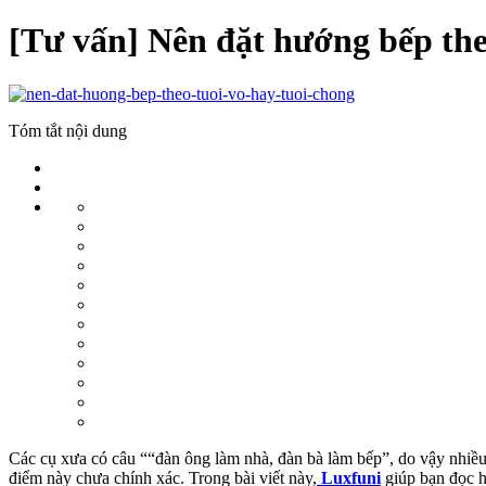
[Tư vấn] Nên đặt hướng bếp theo
Tóm tắt nội dung
Các cụ xưa có câu ““đàn ông làm nhà, đàn bà làm bếp”, do vậy nhiều 
điểm này chưa chính xác. Trong bài viết này,
Luxfuni
giúp bạn đọc h