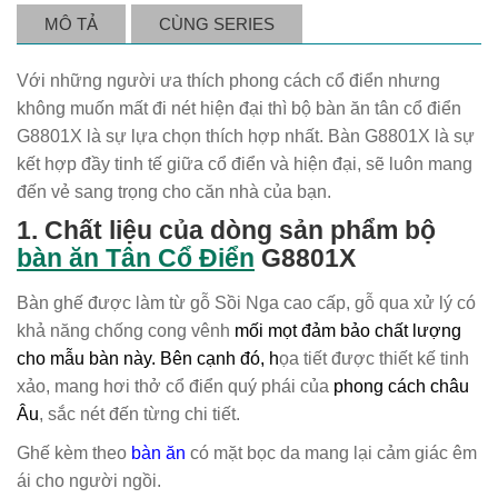
MÔ TẢ
CÙNG SERIES
Với những người ưa thích phong cách cổ điển nhưng
không muốn mất đi nét hiện đại thì bộ bàn ăn tân cổ điển
G8801X là sự lựa chọn thích hợp nhất. Bàn G8801X là sự
kết hợp đầy tinh tế giữa cổ điển và hiện đại, sẽ luôn mang
đến vẻ sang trọng cho căn nhà của bạn.
1. Chất liệu của dòng sản phẩm bộ
bàn ăn Tân Cổ Điển
G8801X
Bàn ghế được làm từ gỗ Sồi Nga cao cấp, gỗ qua xử lý có
khả năng chống cong vênh
mối mọt đảm bảo chất lượng
cho mẫu bàn này. Bên cạnh đó, h
ọa tiết được thiết kế tinh
xảo, mang hơi thở cổ điển quý phái của
phong cách châu
Âu
, sắc nét đến từng chi tiết.
Ghế kèm theo
bàn ăn
có mặt bọc da mang lại cảm giác êm
ái cho người ngồi.