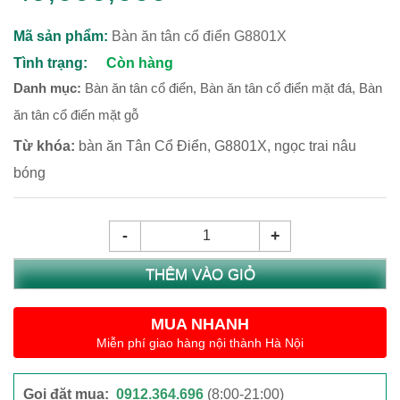
Mã sản phẩm:
Bàn ăn tân cổ điển G8801X
Tình trạng:
Còn hàng
Danh mục:
Bàn ăn tân cổ điển
,
Bàn ăn tân cổ điển mặt đá
,
Bàn
ăn tân cổ điển mặt gỗ
Từ khóa:
bàn ăn Tân Cổ Điển
,
G8801X
,
ngọc trai nâu
bóng
-
+
THÊM VÀO GIỎ
MUA NHANH
Miễn phí giao hàng nội thành Hà Nội
Gọi đặt mua:
0912.364.696
(8:00-21:00)