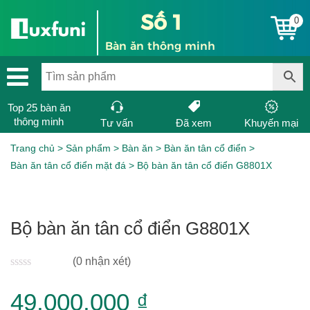
Số 1
0
Bàn ăn thông minh
Top 25 bàn ăn
thông minh
Tư vấn
Đã xem
Khuyến mại
Trang chủ
>
Sản phẩm
>
Bàn ăn
>
Bàn ăn tân cổ điển
>
Bàn ăn tân cổ điển mặt đá
>
Bộ bàn ăn tân cổ điển G8801X
Bộ bàn ăn tân cổ điển G8801X
(0 nhận xét)
0
49,000,000
₫