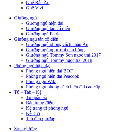
Ghế Bắc Âu
Ghế Vivi
Giường ngủ
Gường ngủ hiện đại
Giường ngủ tân cổ điển
Giường ngủ Patrick
Giường ngủ tân cổ điển
Giường ngủ phong cách châu Âu
Giường ngủ ngọc trai nâu bóng
Giường ngủ Tommy Sơn ngọc trai 2017
Giường ngủ Tommy ngọc trai 2018
Phòng ngủ hiện đại
Phòng ngủ hiện đại BOF
Phòng ngủ hiện đại Peacook
Phòng ngủ Wilz
Phòng ngủ phong cách hiện đại cao cấp
Tủ – Tab – Kệ
Tủ quần áo
Bàn trang điểm
Kệ trang trí phòng ngủ
Kệ Tivi
Tab đầu giường
Sofa giường