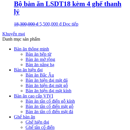
Bộ bàn ăn LSDT18 kèm 4 ghế thanh
lý
18,300,000
₫
5,500,000
₫
Đọc tiếp
Khuyến mại
Danh mục sản phẩm
Bàn ăn thông minh
Bàn ăn bếp từ
Bàn ăn mở rộng
Bàn ăn nâng hạ
Bàn ăn hiện đại
Bàn ăn Bắc Âu
Bàn ăn hiện đại mặt đá
Bàn ăn hiện đại mặt gỗ
Bàn ăn hiện đại mặt kính
Bàn ăn cao cấp VIVI
Bàn ăn tân cổ điển gỗ kính
Bàn ăn tân cổ điển mặt gỗ
Bàn ăn tân cổ điển mặt đá
Ghế bàn ăn
Ghế hiện đại
Ghế tân cổ điển