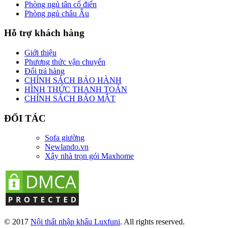
Phòng ngủ tân cổ điển
Phòng ngủ châu Âu
Hỗ trợ khách hàng
Giới thiệu
Phương thức vận chuyển
Đổi trả hàng
CHÍNH SÁCH BẢO HÀNH
HÌNH THỨC THANH TOÁN
CHÍNH SÁCH BẢO MẬT
ĐỐI TÁC
Sofa giường
Newlando.vn
Xây nhà trọn gói Maxhome
© 2017
Nội thất nhập khẩu Luxfuni
. All rights reserved.