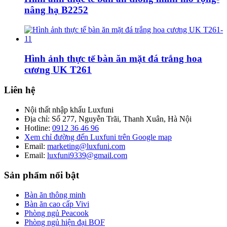
nâng hạ B2252
Hình ảnh thực tế bàn ăn mặt đá trắng hoa
cương UK T261
Liên hệ
Nội thất nhập khẩu Luxfuni
Địa chỉ: Số 277, Nguyễn Trãi, Thanh Xuân, Hà Nội
Hotline:
0912 36 46 96
Xem chỉ đường đến Luxfuni trên Google map
Email:
marketing@luxfuni.com
Email:
luxfuni9339@gmail.com
Sản phẩm nổi bật
Bàn ăn thông minh
Bàn ăn cao cấp Vivi
Phòng ngủ Peacook
Phòng ngủ hiện đại BOF