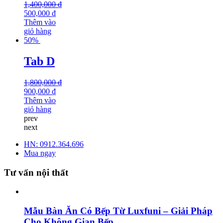
1,400,000
₫
500,000
₫
Thêm vào
giỏ hàng
50%
Tab D
1,800,000
₫
900,000
₫
Thêm vào
giỏ hàng
prev
next
HN: 0912.364.696
Mua ngay
Tư vấn nội thất
Mẫu Bàn Ăn Có Bếp Từ Luxfuni – Giải Pháp
Cho Không Gian Bếp