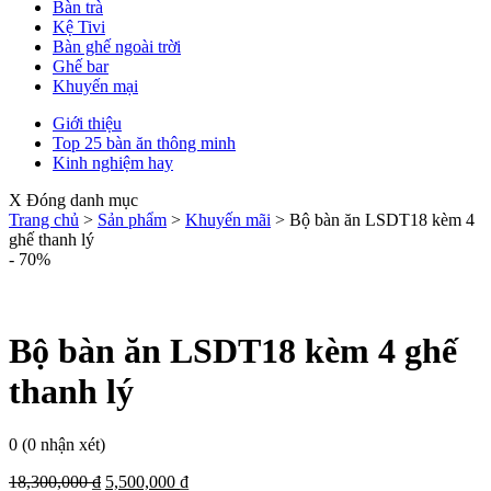
Bàn trà
Kệ Tivi
Bàn ghế ngoài trời
Ghế bar
Khuyến mại
Giới thiệu
Top 25 bàn ăn thông minh
Kinh nghiệm hay
X Đóng danh mục
Trang chủ
>
Sản phẩm
>
Khuyến mãi
>
Bộ bàn ăn LSDT18 kèm 4
ghế thanh lý
- 70%
Bộ bàn ăn LSDT18 kèm 4 ghế
thanh lý
0
(0 nhận xét)
18,300,000
₫
5,500,000
₫