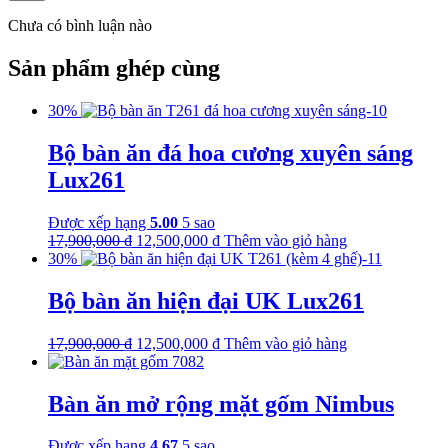
Chưa có bình luận nào
Sản phẩm ghép cùng
30%
Bộ bàn ăn đá hoa cương xuyên sáng
Lux261
Được xếp hạng
5.00
5 sao
17,900,000
₫
12,500,000
₫
Thêm vào giỏ hàng
30%
Bộ bàn ăn hiện đại UK Lux261
17,900,000
₫
12,500,000
₫
Thêm vào giỏ hàng
Bàn ăn mở rộng mặt gốm Nimbus
Được xếp hạng
4.67
5 sao