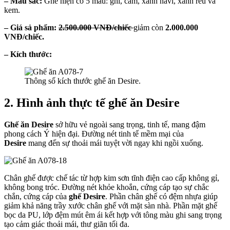
– Màu sắc:
Ghế hiện có 5 màu: ghi, cam, xanh navi, xanh rêu và
kem.
– Giá sả phẩm:
2.500.000 VNĐ/chiếc
giảm còn
2.000.000
VNĐ/chiếc.
– Kích thước:
Thông số kích thước ghế ăn Desire.
2. Hình ảnh thực tế ghế ăn Desire
Ghế ăn Desire
sở hữu vẻ ngoài sang trọng, tinh tế, mang đậm
phong cách Ý hiện đại. Đường nét tinh tế mềm mại của
Desire
mang đến sự thoải mái tuyệt vời ngay khi ngồi xuống.
Chân ghế được chế tác từ hợp kim sơn tĩnh điện cao cấp không gỉ,
không bong tróc. Đường nét khỏe khoắn, cứng cáp tạo sự chắc
chắn, cứng cáp của
ghế Desire
. Phần chân ghế có đệm nhựa giúp
giảm khả năng trầy xước chân ghế với mặt sàn nhà. Phần mặt ghế
bọc da PU, lớp đệm mút êm ái kết hợp với tông màu ghi sang trọng
tạo cảm giác thoải mái, thư giãn tối đa.