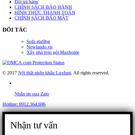
Đổi trả hàng
CHÍNH SÁCH BẢO HÀNH
HÌNH THỨC THANH TOÁN
CHÍNH SÁCH BẢO MẬT
ĐỐI TÁC
Sofa giường
Newlando.vn
Xây nhà trọn gói Maxhome
© 2017
Nội thất nhập khẩu Luxfuni
. All rights reserved.
Nhắn tin qua Zalo
Hotline: 0912.364.696
Nhận tư vấn