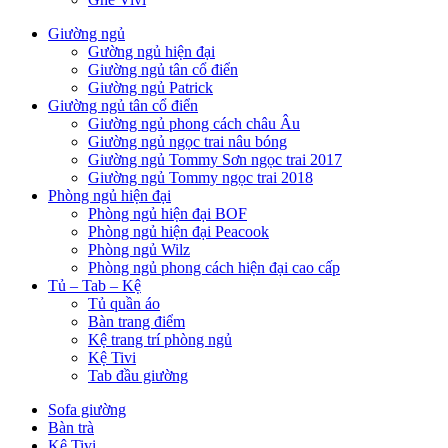
Giường ngủ
Gường ngủ hiện đại
Giường ngủ tân cổ điển
Giường ngủ Patrick
Giường ngủ tân cổ điển
Giường ngủ phong cách châu Âu
Giường ngủ ngọc trai nâu bóng
Giường ngủ Tommy Sơn ngọc trai 2017
Giường ngủ Tommy ngọc trai 2018
Phòng ngủ hiện đại
Phòng ngủ hiện đại BOF
Phòng ngủ hiện đại Peacook
Phòng ngủ Wilz
Phòng ngủ phong cách hiện đại cao cấp
Tủ – Tab – Kệ
Tủ quần áo
Bàn trang điểm
Kệ trang trí phòng ngủ
Kệ Tivi
Tab đầu giường
Sofa giường
Bàn trà
Kệ Tivi