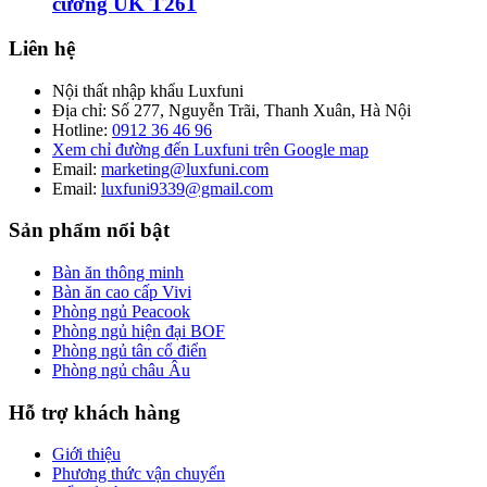
cương UK T261
Liên hệ
Nội thất nhập khẩu Luxfuni
Địa chỉ: Số 277, Nguyễn Trãi, Thanh Xuân, Hà Nội
Hotline:
0912 36 46 96
Xem chỉ đường đến Luxfuni trên Google map
Email:
marketing@luxfuni.com
Email:
luxfuni9339@gmail.com
Sản phẩm nổi bật
Bàn ăn thông minh
Bàn ăn cao cấp Vivi
Phòng ngủ Peacook
Phòng ngủ hiện đại BOF
Phòng ngủ tân cổ điển
Phòng ngủ châu Âu
Hỗ trợ khách hàng
Giới thiệu
Phương thức vận chuyển