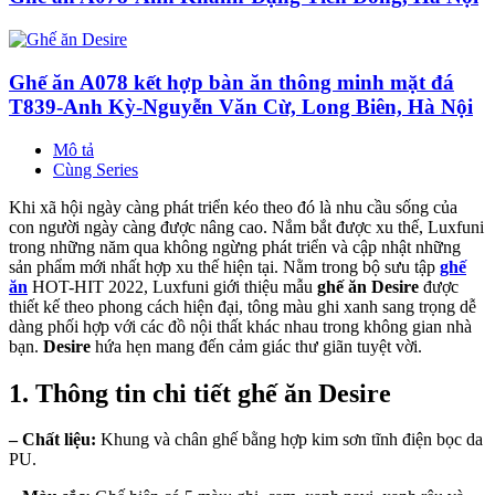
Ghế ăn A078 kết hợp bàn ăn thông minh mặt đá
T839-Anh Kỳ-Nguyễn Văn Cừ, Long Biên, Hà Nội
Mô tả
Cùng Series
Khi xã hội ngày càng phát triển kéo theo đó là nhu cầu sống của
con người ngày càng được nâng cao. Nắm bắt được xu thế, Luxfuni
trong những năm qua không ngừng phát triển và cập nhật những
sản phẩm mới nhất hợp xu thế hiện tại. Nằm trong bộ sưu tập
ghế
ăn
HOT-HIT 2022, Luxfuni giới thiệu mẫu
ghế ăn Desire
được
thiết kế theo phong cách hiện đại, tông màu ghi xanh sang trọng dễ
dàng phối hợp với các đồ nội thất khác nhau trong không gian nhà
bạn.
Desire
hứa hẹn mang đến cảm giác thư giãn tuyệt vời.
1. Thông tin chi tiết ghế ăn Desire
– Chất liệu:
Khung và chân ghế bằng hợp kim sơn tĩnh điện bọc da
PU.