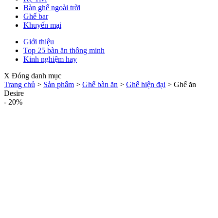
Bàn ghế ngoài trời
Ghế bar
Khuyến mại
Giới thiệu
Top 25 bàn ăn thông minh
Kinh nghiệm hay
X Đóng danh mục
Trang chủ
>
Sản phẩm
>
Ghế bàn ăn
>
Ghế hiện đại
>
Ghế ăn
Desire
- 20%