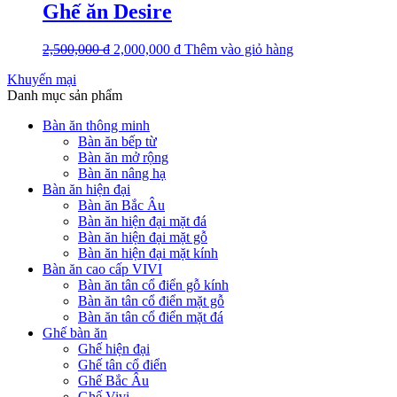
Ghế ăn Desire
2,500,000
₫
2,000,000
₫
Thêm vào giỏ hàng
Khuyến mại
Danh mục sản phẩm
Bàn ăn thông minh
Bàn ăn bếp từ
Bàn ăn mở rộng
Bàn ăn nâng hạ
Bàn ăn hiện đại
Bàn ăn Bắc Âu
Bàn ăn hiện đại mặt đá
Bàn ăn hiện đại mặt gỗ
Bàn ăn hiện đại mặt kính
Bàn ăn cao cấp VIVI
Bàn ăn tân cổ điển gỗ kính
Bàn ăn tân cổ điển mặt gỗ
Bàn ăn tân cổ điển mặt đá
Ghế bàn ăn
Ghế hiện đại
Ghế tân cổ điển
Ghế Bắc Âu
Ghế Vivi