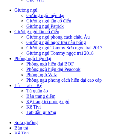
Giường ngủ
Gường ngủ hiện đại
Giường ngủ tân cổ điển
Giường ngủ Patrick
Giường ngủ tân cổ điển
Giường ngủ phong cách châu Âu
Giường ngủ ngọc trai nâu bóng
Giường ngủ Tommy Sơn ngọc trai 2017
Giường ngủ Tommy ngọc trai 2018
Phòng ngủ hiện đại
Phòng ngủ hiện đại BOF
Phòng ngủ hiện đại Peacook
Phòng ngủ Wilz
Phòng ngủ phong cách hiện đại cao cấp
Tủ – Tab – Kệ
Tủ quần áo
Bàn trang điểm
Kệ trang trí phòng ngủ
Kệ Tivi
Tab đầu giường
Sofa giường
Bàn trà
Kệ Tivi