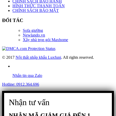
CHÍNH SÁCH BẢO HÀNH
HÌNH THỨC THANH TOÁN
CHÍNH SÁCH BẢO MẬT
ĐỐI TÁC
Sofa giường
Newlando.vn
Xây nhà trọn gói Maxhome
© 2017
Nội thất nhập khẩu Luxfuni
. All rights reserved.
Nhắn tin qua Zalo
Hotline: 0912.364.696
Nhận tư vấn
NHẬN MÃ GIẢM GIÁ ĐẾN 1