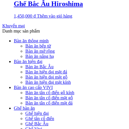
Ghế Bắc Âu Hiroshima
1,450,000
₫
Thêm vào giỏ hàng
Khuyến mại
Danh mục sản phẩm
Bàn ăn thông minh
Bàn ăn bếp từ
Bàn ăn mở rộng
Bàn ăn nâng hạ
Bàn ăn hiện đại
Bàn ăn Bắc Âu
Bàn ăn hiện đại mặt đá
Bàn ăn hiện đại mặt gỗ
Bàn ăn hiện đại mặt kính
Bàn ăn cao cấp VIVI
Bàn ăn tân cổ điển gỗ kính
Bàn ăn tân cổ điển mặt gỗ
Bàn ăn tân cổ điển mặt đá
Ghế bàn ăn
Ghế hiện đại
Ghế tân cổ điển
Ghế Bắc Âu
Ghế Vivi