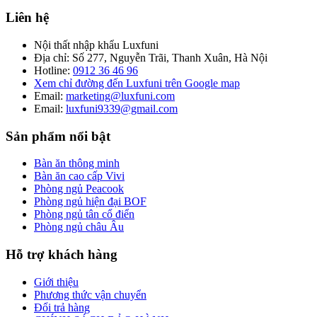
Liên hệ
Nội thất nhập khẩu Luxfuni
Địa chỉ: Số 277, Nguyễn Trãi, Thanh Xuân, Hà Nội
Hotline:
0912 36 46 96
Xem chỉ đường đến Luxfuni trên Google map
Email:
marketing@luxfuni.com
Email:
luxfuni9339@gmail.com
Sản phẩm nổi bật
Bàn ăn thông minh
Bàn ăn cao cấp Vivi
Phòng ngủ Peacook
Phòng ngủ hiện đại BOF
Phòng ngủ tân cổ điển
Phòng ngủ châu Âu
Hỗ trợ khách hàng
Giới thiệu
Phương thức vận chuyển
Đổi trả hàng