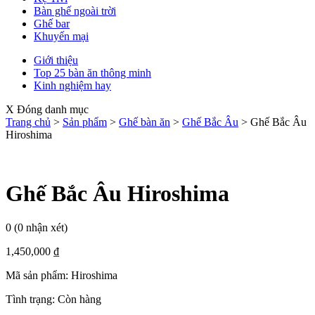
Bàn ghế ngoài trời
Ghế bar
Khuyến mại
Giới thiệu
Top 25 bàn ăn thông minh
Kinh nghiệm hay
X Đóng danh mục
Trang chủ
>
Sản phẩm
>
Ghế bàn ăn
>
Ghế Bắc Âu
>
Ghế Bắc Âu
Hiroshima
Ghế Bắc Âu Hiroshima
0
(0 nhận xét)
1,450,000
₫
Mã sản phẩm:
Hiroshima
Tình trạng:
Còn hàng