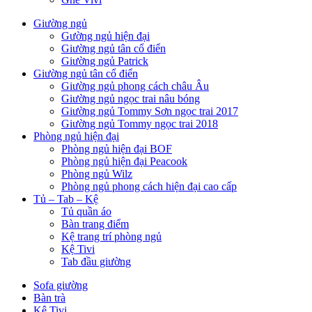
Giường ngủ
Gường ngủ hiện đại
Giường ngủ tân cổ điển
Giường ngủ Patrick
Giường ngủ tân cổ điển
Giường ngủ phong cách châu Âu
Giường ngủ ngọc trai nâu bóng
Giường ngủ Tommy Sơn ngọc trai 2017
Giường ngủ Tommy ngọc trai 2018
Phòng ngủ hiện đại
Phòng ngủ hiện đại BOF
Phòng ngủ hiện đại Peacook
Phòng ngủ Wilz
Phòng ngủ phong cách hiện đại cao cấp
Tủ – Tab – Kệ
Tủ quần áo
Bàn trang điểm
Kệ trang trí phòng ngủ
Kệ Tivi
Tab đầu giường
Sofa giường
Bàn trà
Kệ Tivi