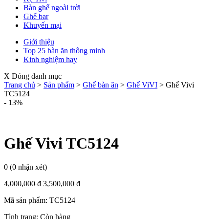
Bàn ghế ngoài trời
Ghế bar
Khuyến mại
Giới thiệu
Top 25 bàn ăn thông minh
Kinh nghiệm hay
X Đóng danh mục
Trang chủ
>
Sản phẩm
>
Ghế bàn ăn
>
Ghế ViVI
>
Ghế Vivi
TC5124
- 13%
Ghế Vivi TC5124
0
(0 nhận xét)
4,000,000
₫
3,500,000
₫
Mã sản phẩm:
TC5124
Tình trạng:
Còn hàng