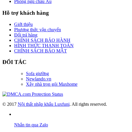
Phòng ngủ châu Âu
Hỗ trợ khách hàng
Giới thiệu
Phương thức vận chuyển
Đổi trả hàng
CHÍNH SÁCH BẢO HÀNH
HÌNH THỨC THANH TOÁN
CHÍNH SÁCH BẢO MẬT
ĐỐI TÁC
Sofa giường
Newlando.vn
Xây nhà trọn gói Maxhome
© 2017
Nội thất nhập khẩu Luxfuni
. All rights reserved.
Nhắn tin qua Zalo