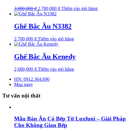
3,000,000
₫
2,700,000
₫
Thêm vào giỏ hàng
Ghế Bắc Âu N3382
2,700,000
₫
Thêm vào giỏ hàng
Ghế Bắc Âu Kenedy
2,600,000
₫
Thêm vào giỏ hàng
HN: 0912.364.696
Mua ngay
Tư vấn nội thất
Mẫu Bàn Ăn Có Bếp Từ Luxfuni – Giải Pháp
Cho Không Gian Bếp