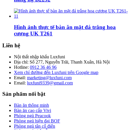
Hình ảnh thực tế bàn ăn mặt đá trắng hoa
cương UK T261
Liên hệ
Nội thất nhập khẩu Luxfuni
Địa chỉ: Số 277, Nguyễn Trãi, Thanh Xuân, Hà Nội
Hotline:
0912 36 46 96
Xem chỉ đường đến Luxfuni trên Google map
Email:
marketing@luxfuni.com
Email:
luxfuni9339@gmail.com
Sản phẩm nổi bật
Bàn ăn thông minh
Bàn ăn cao cấp Vivi
Phòng ngủ Peacook
Phòng ngủ hiện đại BOF
Phòng ngủ tân cổ điển