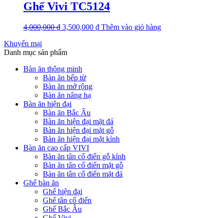
Ghế Vivi TC5124
4,000,000
₫
3,500,000
₫
Thêm vào giỏ hàng
Khuyến mại
Danh mục sản phẩm
Bàn ăn thông minh
Bàn ăn bếp từ
Bàn ăn mở rộng
Bàn ăn nâng hạ
Bàn ăn hiện đại
Bàn ăn Bắc Âu
Bàn ăn hiện đại mặt đá
Bàn ăn hiện đại mặt gỗ
Bàn ăn hiện đại mặt kính
Bàn ăn cao cấp VIVI
Bàn ăn tân cổ điển gỗ kính
Bàn ăn tân cổ điển mặt gỗ
Bàn ăn tân cổ điển mặt đá
Ghế bàn ăn
Ghế hiện đại
Ghế tân cổ điển
Ghế Bắc Âu
Ghế Vivi