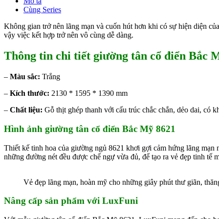
Mô tả
Cùng Series
Không gian trở nên lãng mạn và cuốn hút hơn khi có sự hiện diện củ
vậy việc kết hợp trở nên vô cùng dễ dàng.
Thông tin chi tiết giường tân cổ điển Bắc 
–
Màu sắc:
Trắng
–
Kích thước:
2130 * 1595 * 1390 mm
–
Chất liệu:
Gỗ thịt ghép thanh với cấu trúc chắc chắn, dẻo dai, có
Hình ảnh giường tân cổ điển Bắc Mỹ 8621
Thiết kế tinh hoa của giường ngủ 8621 khơi gợi cảm hứng lãng mạn n
những đường nét đều được chế ngự vừa đủ, để tạo ra vẻ đẹp tinh tế 
Vẻ đẹp lãng mạn, hoàn mỹ cho những giây phút thư giãn, thăn
Nâng cấp sản phẩm với LuxFuni