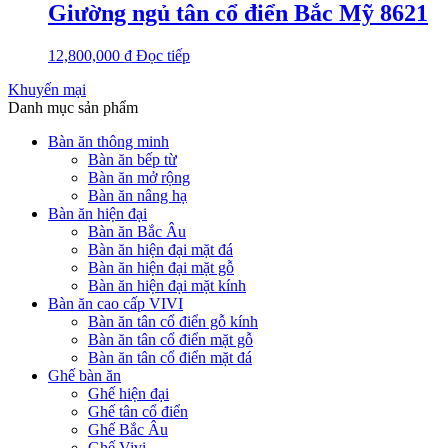
Giường ngủ tân cổ điển Bắc Mỹ 8621
12,800,000
₫
Đọc tiếp
Khuyến mại
Danh mục sản phẩm
Bàn ăn thông minh
Bàn ăn bếp từ
Bàn ăn mở rộng
Bàn ăn nâng hạ
Bàn ăn hiện đại
Bàn ăn Bắc Âu
Bàn ăn hiện đại mặt đá
Bàn ăn hiện đại mặt gỗ
Bàn ăn hiện đại mặt kính
Bàn ăn cao cấp VIVI
Bàn ăn tân cổ điển gỗ kính
Bàn ăn tân cổ điển mặt gỗ
Bàn ăn tân cổ điển mặt đá
Ghế bàn ăn
Ghế hiện đại
Ghế tân cổ điển
Ghế Bắc Âu
Ghế Vivi