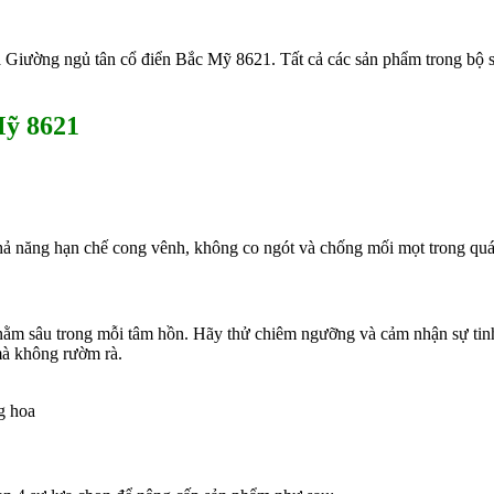
a Giường ngủ tân cổ điển Bắc Mỹ 8621. Tất cả các sản phẩm trong bộ 
Mỹ 8621
 khả năng hạn chế cong vênh, không co ngót và chống mối mọt trong quá
ằm sâu trong mỗi tâm hồn. Hãy thử chiêm ngưỡng và cảm nhận sự tinh x
mà không rườm rà.
g hoa