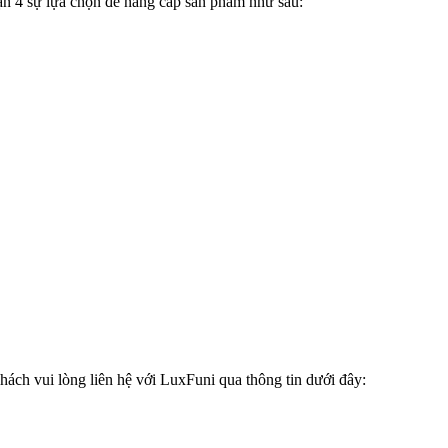
n 4 sự lựa chọn để nâng cấp sản phẩm như sau:
hách vui lòng liên hệ với LuxFuni qua thông tin dưới đây: