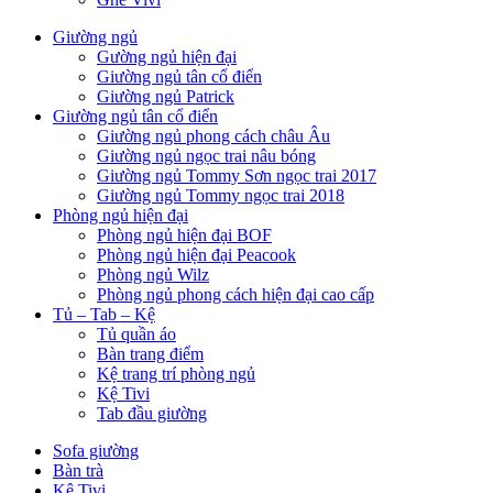
Giường ngủ
Gường ngủ hiện đại
Giường ngủ tân cổ điển
Giường ngủ Patrick
Giường ngủ tân cổ điển
Giường ngủ phong cách châu Âu
Giường ngủ ngọc trai nâu bóng
Giường ngủ Tommy Sơn ngọc trai 2017
Giường ngủ Tommy ngọc trai 2018
Phòng ngủ hiện đại
Phòng ngủ hiện đại BOF
Phòng ngủ hiện đại Peacook
Phòng ngủ Wilz
Phòng ngủ phong cách hiện đại cao cấp
Tủ – Tab – Kệ
Tủ quần áo
Bàn trang điểm
Kệ trang trí phòng ngủ
Kệ Tivi
Tab đầu giường
Sofa giường
Bàn trà
Kệ Tivi