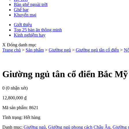
Bàn ghế ngoài trời
Ghế bar
Khuyến mại
Giới thiệu
Top 25 bàn ăn thông minh
Kinh nghiệm hay
X Đóng danh mục
Trang chủ
>
Sản phẩm
>
Giường ngủ
>
Giường ngủ tân cổ điển
>
Nộ
Giường ngủ tân cổ điển Bắc Mỹ
0
(0 nhận xét)
12,800,000
₫
Mã sản phẩm:
8621
Tình trạng:
Hết hàng
Danh mục:
Giường ngủ
,
Giường ngủ phong cách Châu Âu
,
Giường n