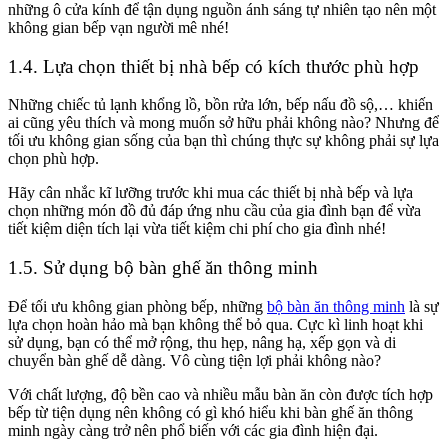
những ô cửa kính để tận dụng nguồn ánh sáng tự nhiên tạo nên một
không gian bếp vạn người mê nhé!
1.4. Lựa chọn thiết bị nhà bếp có kích thước phù hợp
Những chiếc tủ lạnh khổng lồ, bồn rửa lớn, bếp nấu đồ sộ,… khiến
ai cũng yêu thích và mong muốn sở hữu phải không nào? Nhưng để
tối ưu không gian sống của bạn thì chúng thực sự không phải sự lựa
chọn phù hợp.
Hãy cân nhắc kĩ lưỡng trước khi mua các thiết bị nhà bếp và lựa
chọn những món đồ đủ đáp ứng nhu cầu của gia đình bạn để vừa
tiết kiệm diện tích lại vừa tiết kiệm chi phí cho gia đình nhé!
1.5. Sử dụng bộ bàn ghế ăn thông minh
Để tối ưu không gian phòng bếp, những
bộ bàn ăn thông minh
là sự
lựa chọn hoàn hảo mà bạn không thể bỏ qua. Cực kì linh hoạt khi
sử dụng, bạn có thể mở rộng, thu hẹp, nâng hạ, xếp gọn và di
chuyển bàn ghế dễ dàng. Vô cùng tiện lợi phải không nào?
Với chất lượng, độ bền cao và nhiều mẫu bàn ăn còn được tích hợp
bếp từ tiện dụng nên không có gì khó hiểu khi bàn ghế ăn thông
minh ngày càng trở nên phổ biến với các gia đình hiện đại.