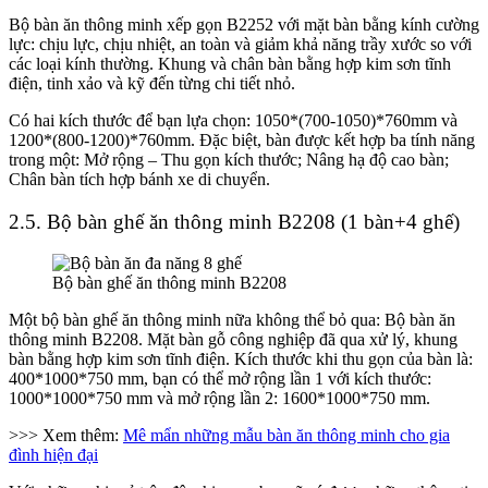
Bộ bàn ăn thông minh xếp gọn B2252 với mặt bàn bằng kính cường
lực: chịu lực, chịu nhiệt, an toàn và giảm khả năng trầy xước so với
các loại kính thường. Khung và chân bàn bằng hợp kim sơn tĩnh
điện, tinh xảo và kỹ đến từng chi tiết nhỏ.
Có hai kích thước để bạn lựa chọn: 1050*(700-1050)*760mm và
1200*(800-1200)*760mm. Đặc biệt, bàn được kết hợp ba tính năng
trong một: Mở rộng – Thu gọn kích thước; Nâng hạ độ cao bàn;
Chân bàn tích hợp bánh xe di chuyển.
2.5. Bộ bàn ghế ăn thông minh B2208 (1 bàn+4 ghế)
Bộ bàn ghế ăn thông minh B2208
Một bộ bàn ghế ăn thông minh nữa không thể bỏ qua: Bộ bàn ăn
thông minh B2208.
Mặt bàn gỗ công nghiệp đã qua xử lý, khung
bàn bằng hợp kim sơn tĩnh điện. Kích thước khi thu gọn của bàn là:
400*1000*750 mm, bạn có thể mở rộng lần 1 với kích thước:
1000*1000*750 mm và mở rộng lần 2: 1600*1000*750 mm.
>>> Xem thêm:
Mê mẩn những mẫu bàn ăn thông minh cho gia
đình hiện đại