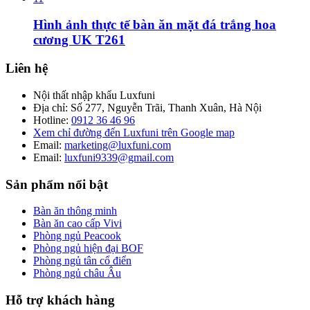
Hình ảnh thực tế bàn ăn mặt đá trắng hoa
cương UK T261
Liên hệ
Nội thất nhập khẩu Luxfuni
Địa chỉ: Số 277, Nguyễn Trãi, Thanh Xuân, Hà Nội
Hotline:
0912 36 46 96
Xem chỉ đường đến Luxfuni trên Google map
Email:
marketing@luxfuni.com
Email:
luxfuni9339@gmail.com
Sản phẩm nổi bật
Bàn ăn thông minh
Bàn ăn cao cấp Vivi
Phòng ngủ Peacook
Phòng ngủ hiện đại BOF
Phòng ngủ tân cổ điển
Phòng ngủ châu Âu
Hỗ trợ khách hàng