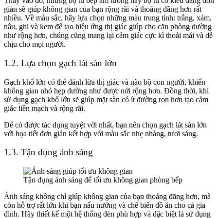
Thay vào đó, những bộ tủ bếp âm tường hay bộ tủ có kiểu dáng đơn
giản sẽ giúp không gian của bạn rộng rãi và thoáng đãng hơn rất
nhiều. Về màu sắc, hãy lựa chọn những màu trung tính: trắng, xám,
nâu, ghi và kem để tạo hiệu ứng thị giác giúp cho căn phòng dường
như rộng hơn, chúng cũng mang lại cảm giác cực kì thoải mái và dễ
chịu cho mọi người.
1.2. Lựa chọn gạch lát sàn lớn
Gạch khổ lớn có thể đánh lừa thị giác và não bộ con người, khiến
không gian nhỏ hẹp dường như được nới rộng hơn. Đồng thời, khi
sử dụng gạch khổ lớn sẽ giúp mặt sàn có ít đường ron hơn tạo cảm
giác liền mạch và rộng rãi.
Để có được tác dụng tuyệt vời nhất, bạn nên chọn gạch lát sàn lớn
với họa tiết đơn giản kết hợp với màu sắc nhẹ nhàng, tươi sáng.
1.3. Tận dụng ánh sáng
Tận dụng ánh sáng để tối ưu không gian phòng bếp
Ánh sáng không chỉ giúp không gian của bạn thoáng đãng hơn, mà
còn hỗ trợ rất lớn khi bạn nấu nướng và chế biến đồ ăn cho cả gia
đình. Hãy thiết kế một hệ thống đèn phù hợp và đặc biệt là sử dụng