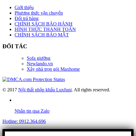
Giới thiệu
Phương thức vận chuyển
Đổi trả hàng
CHÍNH SÁCH BẢO HÀNH
HÌNH THỨC THANH TOÁN
CHÍNH SÁCH BẢO MẬT
ĐỐI TÁC
Sofa giường
Newlando.vn
Xây nhà trọn gói Maxhome
© 2017
Nội thất nhập khẩu Luxfuni
. All rights reserved.
Nhắn tin qua Zalo
Hotline: 0912.364.696