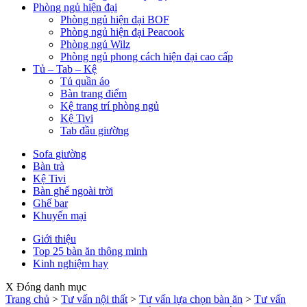
Phòng ngủ hiện đại
Phòng ngủ hiện đại BOF
Phòng ngủ hiện đại Peacook
Phòng ngủ Wilz
Phòng ngủ phong cách hiện đại cao cấp
Tủ – Tab – Kệ
Tủ quần áo
Bàn trang điểm
Kệ trang trí phòng ngủ
Kệ Tivi
Tab đầu giường
Sofa giường
Bàn trà
Kệ Tivi
Bàn ghế ngoài trời
Ghế bar
Khuyến mại
Giới thiệu
Top 25 bàn ăn thông minh
Kinh nghiệm hay
X Đóng danh mục
Trang chủ
>
Tư vấn nội thất
>
Tư vấn lựa chọn bàn ăn
>
Tư vấn