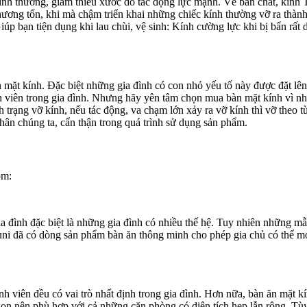
ính thường, giảm thiểu xước do tác động lực mạnh. Về bản chất, kính T
y thương tổn, khi mà chậm triển khai những chiếc kính thường vỡ ra th
úp bạn tiện dụng khi lau chùi, vệ sinh: Kính cường lực khi bị bẩn rất d
mặt kính. Đặc biệt những gia đình có con nhỏ yếu tố này được đặt lên
 viên trong gia đình. Nhưng hãy yên tâm chọn mua bàn mặt kính vì nhà
h trạng vỡ kính, nếu tác động, va chạm lớn xảy ra vỡ kính thì vỡ theo 
ân chúng ta, cẩn thận trong quá trình sử dụng sản phẩm.
ồm:
gia đình đặc biệt là những gia đình có nhiều thế hệ. Tuy nhiên những
uxfuni đã có dòng sản phẩm bàn ăn thông minh cho phép gia chủ có thể
nh viên đều có vai trò nhất định trong gia đình. Hơn nữa, bàn ăn mặt k
 gọn nên phù hợp với cả những căn phòng có diện tích hẹp lẫn rộng. T