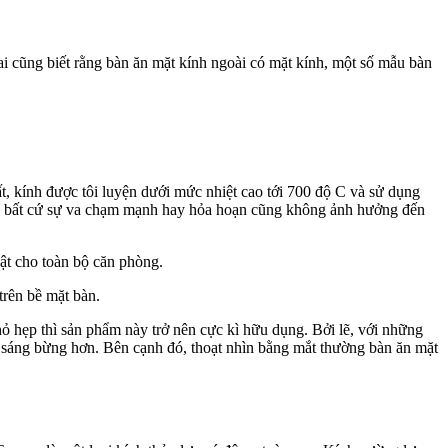
ai cũng biết rằng bàn ăn mặt kính ngoài có mặt kính, một số mẫu bàn
t, kính được tôi luyện dưới mức nhiệt cao tới 700 độ C và sử dụng
o đó bất cứ sự va chạm mạnh hay hỏa hoạn cũng không ảnh hưởng đến
ật cho toàn bộ căn phòng.
trên bề mặt bàn.
hỏ hẹp thì sản phẩm này trở nên cực kì hữu dụng. Bởi lẽ, với những
n sáng bừng hơn. Bên cạnh đó, thoạt nhìn bằng mắt thường bàn ăn mặt