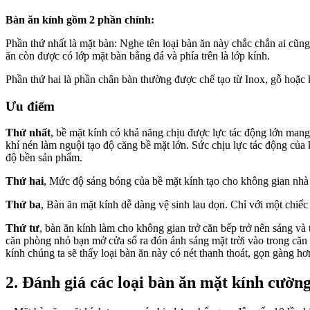
Bàn ăn kính gồm 2 phần chính:
Phần thứ nhất là mặt bàn: Nghe tên loại bàn ăn này chắc chắn ai cũn
ăn còn được có lớp mặt bàn bằng đá và phía trên là lớp kính.
Phần thứ hai là phần chân bàn thường được chế tạo từ Inox, gỗ hoặc
Ưu điểm
Thứ nhất
, bề mặt kính có khả năng chịu được lực tác động lớn mang
khí nén làm nguội tạo độ căng bề mặt lớn. Sức chịu lực tác động củ
độ bền sản phẩm.
Thứ hai
, Mức độ sáng bóng của bề mặt kính tạo cho không gian nhà 
Thứ ba
, Bàn ăn mặt kính dễ dàng vệ sinh lau dọn. Chỉ với một chiế
Thứ tư
, bàn ăn kính làm cho không gian trở căn bếp trở nên sáng và
căn phòng nhỏ bạn mở cửa sổ ra đón ánh sáng mặt trời vào trong căn
kính chúng ta sẽ thấy loại bàn ăn này có nét thanh thoát, gọn gàng hơ
2. Đánh giá các loại bàn ăn mặt kính cường