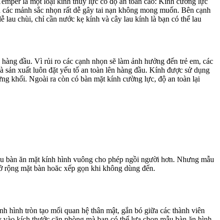
emper là một loại kính thủy lực có độ an toàn cao: Kính cường lực
ành các mảnh sắc nhọn rất dễ gây tai nạn không mong muốn. Bên cạnh
ễ lau chùi, chỉ cần nước kẹ kính và cây lau kính là bạn có thể lau
 hàng đầu. Vì rủi ro các cạnh nhọn sẽ làm ảnh hưởng đến trẻ em, các
 sản xuất luôn đặt yếu tố an toàn lên hàng đầu. Kính được sử dụng
từng khối. Ngoài ra còn có bàn mặt kính cường lực, độ an toàn lại
 mẫu bàn ăn mặt kính hình vuông cho phép ngồi người hơn. Nhưng mẫu
 mở rộng mặt bàn hoăc xếp gọn khi không dùng đến.
ính hình tròn tạo mối quan hệ thân mật, gắn bó giữa các thành viên
ùy vào kích thước căn phòng mà bạn có thể lựa chọn mẫu bàn ăn hình