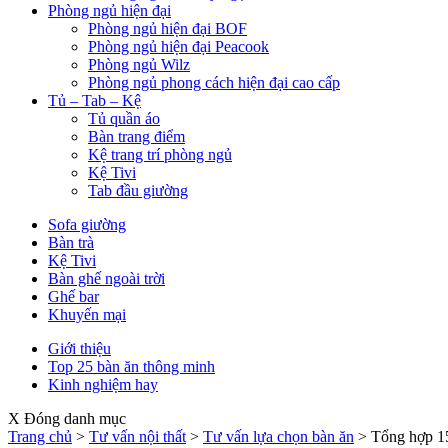
Phòng ngủ hiện đại
Phòng ngủ hiện đại BOF
Phòng ngủ hiện đại Peacook
Phòng ngủ Wilz
Phòng ngủ phong cách hiện đại cao cấp
Tủ – Tab – Kệ
Tủ quần áo
Bàn trang điểm
Kệ trang trí phòng ngủ
Kệ Tivi
Tab đầu giường
Sofa giường
Bàn trà
Kệ Tivi
Bàn ghế ngoài trời
Ghế bar
Khuyến mại
Giới thiệu
Top 25 bàn ăn thông minh
Kinh nghiệm hay
X Đóng danh mục
Trang chủ
>
Tư vấn nội thất
>
Tư vấn lựa chọn bàn ăn
>
Tổng hợp 15