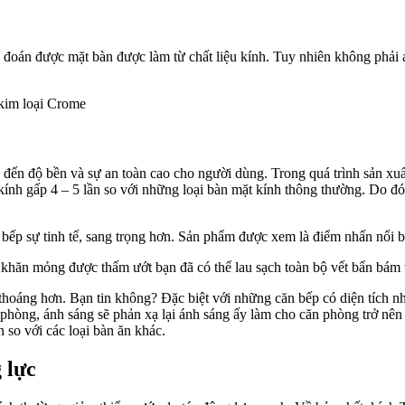
g đoán được mặt bàn được làm từ chất liệu kính. Tuy nhiên không phải 
 kim loại Crome
 đến độ bền và sự an toàn cao cho người dùng. Trong quá trình sản xuấ
a kính gấp 4 – 5 lần so với những loại bàn mặt kính thông thường. D
bếp sự tinh tế, sang trọng hơn. Sản phẩm được xem là điểm nhấn nổi b
c khăn mỏng được thấm ướt bạn đã có thể lau sạch toàn bộ vết bẩn bám 
 thoáng hơn. Bạn tin không? Đặc biệt với những căn bếp có diện tích n
 phòng, ánh sáng sẽ phản xạ lại ánh sáng ấy làm cho căn phòng trở nê
n so với các loại bàn ăn khác.
 lực