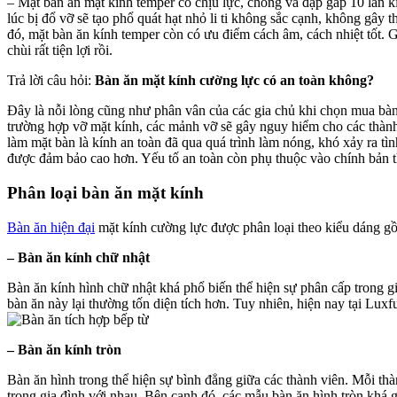
– Mặt bàn ăn mặt kính temper có chịu lực, chống va đập gấp 10 lần k
lúc bị đổ vỡ sẽ tạo phổ quát hạt nhỏ li ti không sắc cạnh, không gâ
đó, mặt bàn ăn kính temper còn có ưu điểm cách âm, cách nhiệt tốt. Gi
chùi rất tiện lợi rồi.
Trả lời câu hỏi:
Bàn ăn mặt kính cường lực có an toàn không?
Đây là nỗi lòng cũng như phân vân của các gia chủ khi chọn mua bàn 
trường hợp vỡ mặt kính, các mảnh vỡ sẽ gây nguy hiểm cho các thành
làm mặt bàn là kính an toàn đã qua quá trình làm nóng, khó xảy ra tìn
được đảm bảo cao hơn. Yếu tố an toàn còn phụ thuộc vào chính bản th
Phân loại bàn ăn mặt kính
Bàn ăn hiện đại
mặt kính cường lực được phân loại theo kiểu dáng g
– Bàn ăn kính chữ nhật
Bàn ăn kính hình chữ nhật khá phổ biến thể hiện sự phân cấp trong 
bàn ăn này lại thường tốn diện tích hơn. Tuy nhiên, hiện nay tại L
– Bàn ăn kính tròn
Bàn ăn hình trong thể hiện sự bình đẳng giữa các thành viên. Mỗi thà
trong gia đình với nhau. Bên cạnh đó, các mẫu bàn ăn hình tròn khá